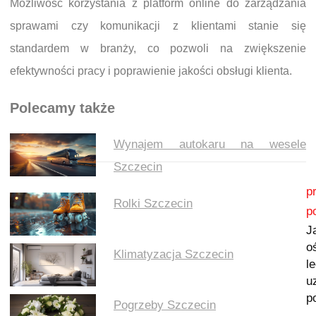
Możliwość korzystania z platform online do zarządzania
sprawami czy komunikacji z klientami stanie się
standardem w branży, co pozwoli na zwiększenie
efektywności pracy i poprawienie jakości obsługi klienta.
Polecamy także
Wynajem autokaru na wesele
Szczecin
Nawigacja wpisu
p
Rolki Szczecin
p
J
o
Klimatyzacja Szczecin
l
u
p
Pogrzeby Szczecin