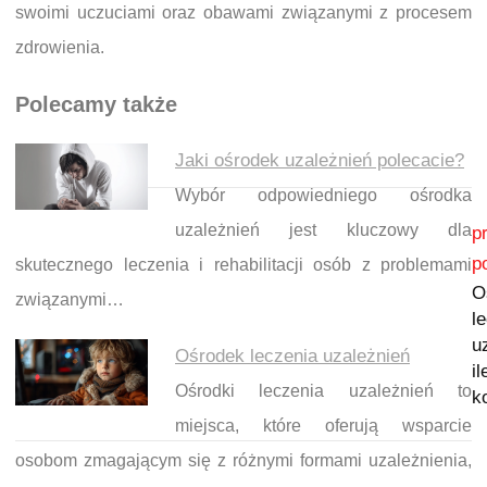
swoimi uczuciami oraz obawami związanymi z procesem
zdrowienia.
Polecamy także
Jaki ośrodek uzależnień polecacie?
Wybór odpowiedniego ośrodka
Nawigacja wpisu
uzależnień jest kluczowy dla
p
p
skutecznego leczenia i rehabilitacji osób z problemami
O
związanymi…
l
u
Ośrodek leczenia uzależnień
il
Ośrodki leczenia uzależnień to
k
miejsca, które oferują wsparcie
osobom zmagającym się z różnymi formami uzależnienia,