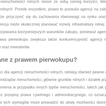
ieruchomości rolnych niesie ze sobą szereg korzyści, kt
 rolnych. Przede wszystkim, prawo to pozwala agencji na zab
e przyczynić się do zachowania równowagi na rynku oraz 
ncja może skuteczniej planować rozwój infrastruktury rolne
egocjowania korzystniejszych warunków zakupu, ponieważ agenc
rawa pierwokupu zwiększa także konkurencyjność agencji 
w oraz inwestorów.
zane z prawem pierwokupu?
i dla agencji nieruchomości rolnych, istnieją również pewne 
 rodzajów nieruchomości, głównie gruntów rolnych i działek 
wnienia w przypadku innych typów nieruchomości, takich jak
ez przepisy prawa cywilnego i administracyjnego, co oznac
 do tych wymogów może prowadzić do utraty możliwości skor