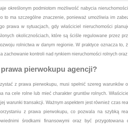
 daje określonym podmiotom możliwość nabycia nieruchomośc
awo to ma szczególne znaczenie, ponieważ umożliwia im zabe
ego prawa w sytuacjach, gdy właściciel nieruchomości planuj
lonych okolicznościach, które są ściśle regulowane przez pr
 rozwoju rolnictwa w danym regionie. W praktyce oznacza to,
a zachowanie kontroli nad rynkiem nieruchomości rolnych oraz
a prawa pierwokupu agencji?
rzystać z prawa pierwokupu, musi spełnić szereg warunków 
 na cele rolne lub mieć charakter gruntów rolnych. Właścicie
jej warunki transakcji. Ważnym aspektem jest również czas rea
korzystaniu z prawa pierwokupu, co pozwala na szybką rea
iednimi środkami finansowymi oraz być przygotowana d