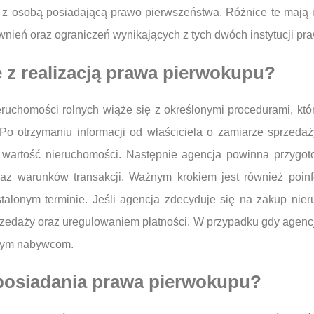
 z osobą posiadającą prawo pierwszeństwa. Różnice te mają i
nień oraz ograniczeń wynikających z tych dwóch instytucji pr
 z realizacją prawa pierwokupu?
ruchomości rolnych wiąże się z określonymi procedurami, któ
o otrzymaniu informacji od właściciela o zamiarze sprzedaż
ć wartość nieruchomości. Następnie agencja powinna przygoto
oraz warunków transakcji. Ważnym krokiem jest również poinf
talonym terminie. Jeśli agencja zdecyduje się na zakup nier
edaży oraz uregulowaniem płatności. W przypadku gdy agencja 
nnym nabywcom.
z posiadania prawa pierwokupu?