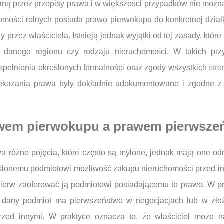
owaną przez przepisy prawa i w większości przypadków nie m
homości rolnych posiada prawo pierwokupu do konkretnej działk
przez właściciela. Istnieją jednak wyjątki od tej zasady, któ
h danego regionu czy rodzaju nieruchomości. W takich pr
pełnienia określonych formalności oraz zgody wszystkich
stro
rzekazania prawa były dokładnie udokumentowane i zgodne z
rawem pierwokupu a prawem pierwsze
a różne pojęcia, które często są mylone, jednak mają one od
lonemu podmiotowi możliwość zakupu nieruchomości przed inn
jpierw zaoferować ją podmiotowi posiadającemu to prawo. W p
 dany podmiot ma pierwszeństwo w negocjacjach lub w złoż
zed innymi. W praktyce oznacza to, że właściciel może n