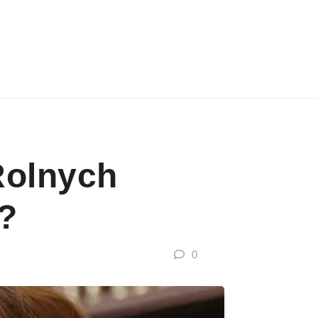
Rolnych
?
0