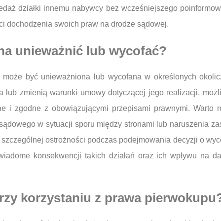
zedaż działki innemu nabywcy bez wcześniejszego poinformow
ci dochodzenia swoich praw na drodze sądowej.
a unieważnić lub wycofać?
óra może być unieważniona lub wycofana w określonych okol
 lub zmienią warunki umowy dotyczącej jego realizacji, możli
e i zgodne z obowiązującymi przepisami prawnymi. Warto 
ądowego w sytuacji sporu między stronami lub naruszenia zasa
szczególnej ostrożności podczas podejmowania decyzji o wyc
wiadome konsekwencji takich działań oraz ich wpływu na da
przy korzystaniu z prawa pierwokupu