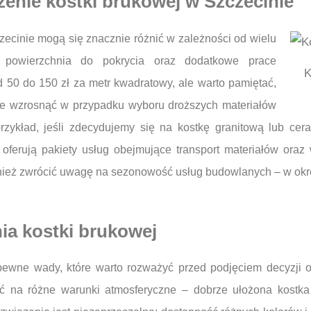
ożenie kostki brukowej w Szczecinie
zecinie mogą się znacznie różnić w zależności od wielu
i, powierzchnia do pokrycia oraz dodatkowe prace
K
50 do 150 zł za metr kwadratowy, ale warto pamiętać,
może wzrosnąć w przypadku wyboru droższych materiałów
zykład, jeśli zdecydujemy się na kostkę granitową lub ce
oferują pakiety usług obejmujące transport materiałów ora
ównież zwrócić uwagę na sezonowość usług budowlanych – w ok
nia kostki brukowej
 pewne wady, które warto rozważyć przed podjęciem decyzji 
ość na różne warunki atmosferyczne – dobrze ułożona kostk