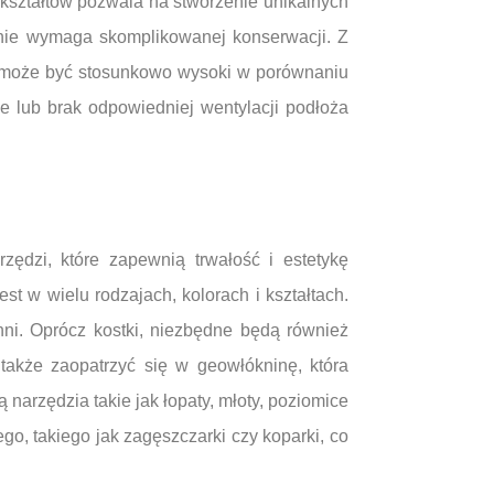
 kształtów pozwala na stworzenie unikalnych
i nie wymaga skomplikowanej konserwacji. Z
i może być stosunkowo wysoki w porównaniu
e lub brak odpowiedniej wentylacji podłoża
ędzi, które zapewnią trwałość i estetykę
 w wielu rodzajach, kolorach i kształtach.
ni. Oprócz kostki, niezbędne będą również
o także zaopatrzyć się w geowłókninę, która
arzędzia takie jak łopaty, młoty, poziomice
o, takiego jak zagęszczarki czy koparki, co