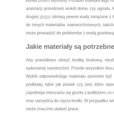
konieczności wymiany. Ponadto estetyka tego ro
aranżacji przestrzeni wokół domu czy ogrodu. 
drugiej
strony
istnieją pewne wady związane z 
do innych materiałów nawierzchniowych, takich
może prowadzić do problemów z wodą gruntową i
Jakie materiały są potrzebn
Aby prawidłowo ułożyć kostkę brukową, niezb
wykonanej nawierzchni. Przede wszystkim klucz
Wybór odpowiedniego materiału powinien być u
podkłady, takie jak piasek czy żwir, które sta
zapobiega mieszaniu się gruntu z podłożem, co m
oraz narzędzia do cięcia kostki. W przypadku w
może znacznie ułatwić prace.