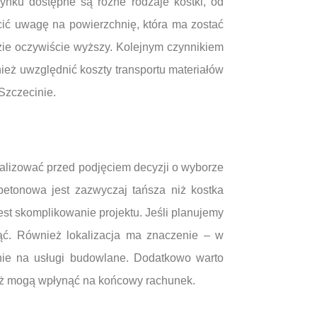
ynku dostępne są różne rodzaje kostki, od
ić uwagę na powierzchnię, która ma zostać
dzie oczywiście wyższy. Kolejnym czynnikiem
ież uwzględnić koszty transportu materiałów
Szczecinie.
nalizować przed podjęciem decyzji o wyborze
etonowa jest zazwyczaj tańsza niż kostka
st skomplikowanie projektu. Jeśli planujemy
ąć. Również lokalizacja ma znaczenie – w
nie na usługi budowlane. Dodatkowo warto
ież mogą wpłynąć na końcowy rachunek.