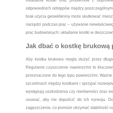
osiadania kostki oraz problemów z odprow
odpowiednich odstępów między poszczególnymi 
brak użycia geowłókniny może skutkować mieszan
narzędzi podczas prac – używanie niewłaściwe
prac budowlanych; układanie kostki w deszczow
Jak dbać o kostkę brukową p
Aby kostka brukowa mogła służyć przez długie
Regularne czyszczenie nawierzchni to kluczowy
przeznaczone do tego typu powierzchni. Ważne j
szczelinach między kostkami i sprzyjać rozwojo
występują uszkodzenia czy nierówności oraz ew
usuwać, aby nie dopuścić do ich rozwoju. D
zagęszczenie, co pomoże utrzymać stabilność n