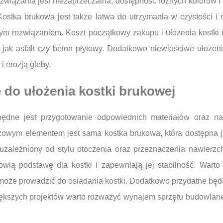
związania jest niezaprzeczalna; dostępność różnych kolorów i
Kostka brukowa jest także łatwa do utrzymania w czystości 
tym rozwiązaniem. Koszt początkowy zakupu i ułożenia kostk
 jak asfalt czy beton płytowy. Dodatkowo niewłaściwe ułożeni
 erozją gleby.
e do ułożenia kostki brukowej
ędne jest przygotowanie odpowiednich materiałów oraz narz
owym elementem jest sama kostka brukowa, która dostępna jest
zależniony od stylu otoczenia oraz przeznaczenia nawierzch
nowią podstawę dla kostki i zapewniają jej stabilność. Wart
oże prowadzić do osiadania kostki. Dodatkowo przydatne będą n
iększych projektów warto rozważyć wynajem sprzętu budowlaneg