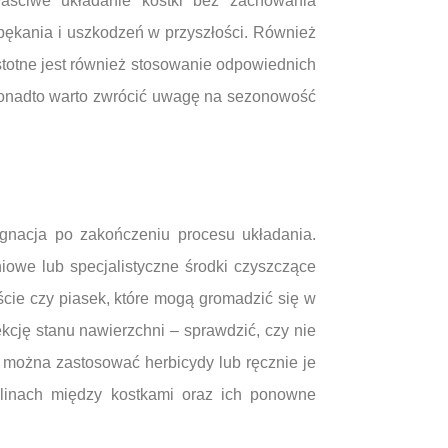
aściwe układanie kostki bez zachowania
ękania i uszkodzeń w przyszłości. Również
stotne jest również stosowanie odpowiednich
Ponadto warto zwrócić uwagę na sezonowość
ęgnacja po zakończeniu procesu układania.
iowe lub specjalistyczne środki czyszczące
ście czy piasek, które mogą gromadzić się w
kcję stanu nawierzchni – sprawdzić, czy nie
 można zastosować herbicydy lub ręcznie je
elinach między kostkami oraz ich ponowne