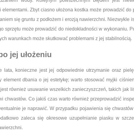
adzaniem wody. Kolejnym powszechnym błędem jest niewł
elementami. Zbyt ciasno ułożona kostka może prowadzić do p
iem się gruntu z podłożem i erozją nawierzchni. Niezwykle i
go sprzętu może prowadzić do niedokładności w wykonaniu. 
ych warunkach może skutkować problemami z jej stabilnością.
o jej ułożeniu
 lata, konieczne jest jej odpowiednie utrzymanie oraz piel
 element dbania o jej estetykę; warto stosować myjki ciśnien
est również usuwanie wszelkich zanieczyszczeń, takich jak li
wi chwastów. Co jakiś czas warto również przeprowadzić inspe
entualnie je naprawić. W przypadku pojawienia się chwastów
odatkowo zaleca się okresowe uzupełnianie piasku w szcz
awierzchni.