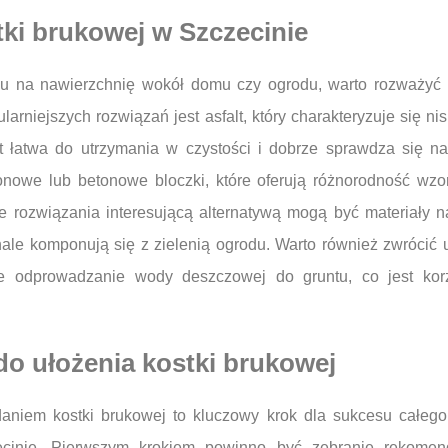
tki brukowej w Szczecinie
u na nawierzchnię wokół domu czy ogrodu, warto rozważyć r
rniejszych rozwiązań jest asfalt, który charakteryzuje się ni
st łatwa do utrzymania w czystości i dobrze sprawdza się 
onowe lub betonowe bloczki, które oferują różnorodność wz
 rozwiązania interesującą alternatywą mogą być materiały nat
onale komponują się z zielenią ogrodu. Warto również zwróci
lne odprowadzanie wody deszczowej do gruntu, co jest kor
 do ułożenia kostki brukowej
daniem kostki brukowej to kluczowy krok dla sukcesu całego 
cinie. Pierwszym krokiem powinno być zebranie rekomend