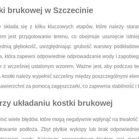
tki brukowej w Szczecinie
e składa się z kilku kluczowych etapów, które należy star
m jest przygotowanie terenu, co obejmuje usunięcie istnie
nią głębokość, uwzględniając grubość warstwy podkładowej
nia, która zapewni odpowiednie odprowadzanie wody i zapobieg
ie z wcześniej ustalonym wzorem. Ważne jest, aby podczas t
 kostki należy wypełnić szczeliny między poszczególnymi ele
awierzchni za pomocą zagęszczarki, co zapewnia stabilność i tr
przy układaniu kostki brukowej
nić wiele błędów, które mogą negatywnie wpłynąć na trwałość 
otowanie podłoża. Zbyt płytkie wykopy lub brak odpowiedn