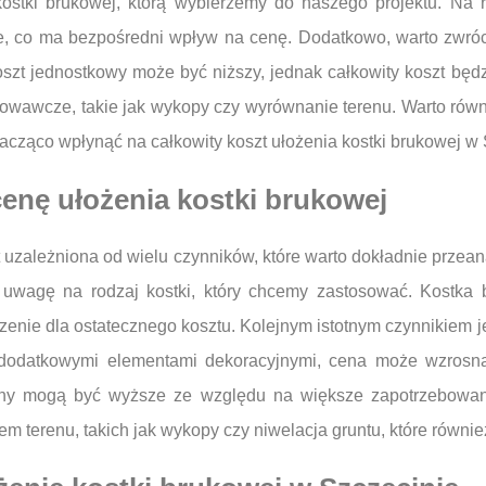
ostki brukowej, którą wybierzemy do naszego projektu. Na r
, co ma bezpośredni wpływ na cenę. Dodatkowo, warto zwróc
oszt jednostkowy może być niższy, jednak całkowity koszt bę
towawcze, takie jak wykopy czy wyrównanie terenu. Warto równ
cząco wpłynąć na całkowity koszt ułożenia kostki brukowej w 
cenę ułożenia kostki brukowej
t uzależniona od wielu czynników, które warto dokładnie przea
uwagę na rodzaj kostki, który chcemy zastosować. Kostka b
enie dla ostatecznego kosztu. Kolejnym istotnym czynnikiem je
z dodatkowymi elementami dekoracyjnymi, cena może wzrosn
izny mogą być wyższe ze względu na większe zapotrzebowa
m terenu, takich jak wykopy czy niwelacja gruntu, które równ