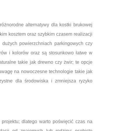
óżnorodne alternatywy dla kostki brukowej
skim kosztem oraz szybkim czasem realizacji
na dużych powierzchniach parkingowych czy
orów i kolorów oraz są stosunkowo łatwe w
uralne takie jak drewno czy żwir; te opcje
ć uwagę na nowoczesne technologie takie jak
zystne dla środowiska i zmniejsza ryzyko
projektu; dlatego warto poświęcić czas na
acji od znajomych lub rodziny; osobiste