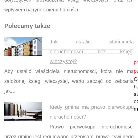
wpływem na rynek nieruchomości.
Polecamy także
Jak ustalić właściciela
nieruchomości bez księgi
Nawigacja wpisu
wieczystej?
p
p
Aby ustalić właściciela nieruchomości, która nie ma
C
założonej księgi wieczystej, warto zacząć od zebrania
h
jak…
s
c
Kiedy gmina ma prawo pierwokupu
m
nieruchomości?
Prawo pierwokupu nieruchomości
przez gminę jest regulowane przepisami prawa cywilnego