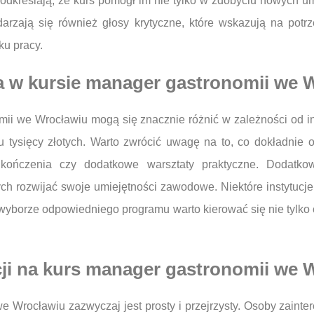
dkreślają, że kurs pomógł im nie tylko w zdobyciu nowych umi
darzają się również głosy krytyczne, które wskazują na potrz
ku pracy.
wa w kursie manager gastronomii we 
ii we Wrocławiu mogą się znacznie różnić w zależności od in
u tysięcy złotych. Warto zwrócić uwagę na to, co dokładnie 
y ukończenia czy dodatkowe warsztaty praktyczne. Dodatk
h rozwijać swoje umiejętności zawodowe. Niektóre instytucje o
 wyborze odpowiedniego programu warto kierować się nie tylko 
cji na kurs manager gastronomii we 
we Wrocławiu zazwyczaj jest prosty i przejrzysty. Osoby zai