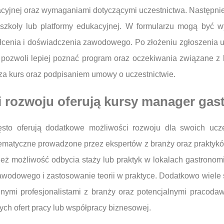
kacyjnej oraz wymaganiami dotyczącymi uczestnictwa. Następnie
j szkoły lub platformy edukacyjnej. W formularzu mogą b
łcenia i doświadczenia zawodowego. Po złożeniu zgłoszenia 
re pozwoli lepiej poznać program oraz oczekiwania związane z 
 za kurs oraz podpisaniem umowy o uczestnictwie.
 rozwoju oferują kursy manager gas
sto oferują dodatkowe możliwości rozwoju dla swoich ucz
 tematyczne prowadzone przez ekspertów z branży oraz praktykó
ież możliwość odbycia staży lub praktyk w lokalach gastrono
odowego i zastosowanie teorii w praktyce. Dodatkowo wiele 
nymi profesjonalistami z branży oraz potencjalnymi pracodaw
ych ofert pracy lub współpracy biznesowej.