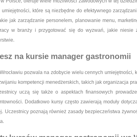
t w Polsce, oferuje wiele możliwości zawodowych w tej dziedzi
h umiejętności, które są niezbędne do efektywnego zarządza
akie jak zarządzanie personelem, planowanie menu, marketing
pracy w branży i przygotować się do wyzwań, jakie niesie
rstwie.
iesz na kursie manager gastronomii
Wrocławiu pozwala na zdobycie wielu cennych umiejętności, k
ozwijaniu kompetencji menedżerskich, takich jak organizacja 
zestnicy uczą się także o aspektach finansowych prowadze
entowności. Dodatkowo kursy często zawierają moduły dotycząc
j. Uczestnicy poznają również zasady bezpieczeństwa żywnośc
a.