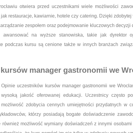
ocławiu otwiera przed uczestnikami wiele możliwości zaw
ak restauracje, kawiarnie, hotele czy catering. Dzięki zdobyte
 zarządzanie zespołem oraz podejmowanie kluczowych decyzji 
awansować na wyższe stanowiska, takie jak dyrektor ope
te podczas kursu są cenione także w innych branżach związ
w kursów manager gastronomii we Wr
Opinie uczestników kursów manager gastronomii we Wrocła
wysoką jakość oferowanej edukacji. Uczestnicy często pod
możliwość zdobycia cennych umiejętności przydatnych w co
ładowców, którzy posiadają bogate doświadczenie zawodo
bie również możliwość wymiany doświadczeń z innymi osobami