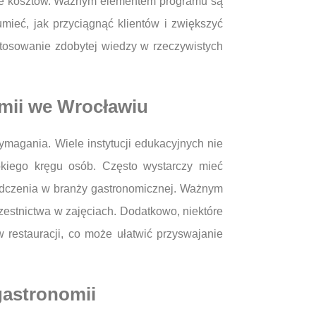
izie kosztów. Ważnym elementem programu są
mieć, jak przyciągnąć klientów i zwiększyć
stosowanie zdobytej wiedzy w rzeczywistych
mii we Wrocławiu
magania. Wiele instytucji edukacyjnych nie
rokiego kręgu osób. Często wystarczy mieć
adczenia w branży gastronomicznej. Ważnym
estnictwa w zajęciach. Dodatkowo, niektóre
restauracji, co może ułatwić przyswajanie
gastronomii