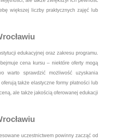
ejętności, ale także zwiększył ich pewność
ebę większej liczby praktycznych zajęć lub
Wrocławiu
stytucji edukacyjnej oraz zakresu programu.
obejmuje cena kursu – niektóre oferty mogą
owo warto sprawdzić możliwość uzyskania
ferują także elastyczne formy płatności lub
ceną, ale także jakością oferowanej edukacji
Wrocławiu
nteresowane uczestnictwem powinny zacząć od