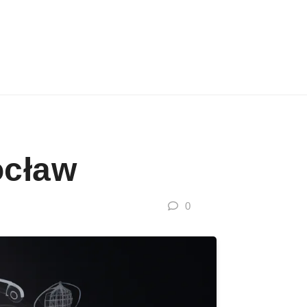
ocław
0