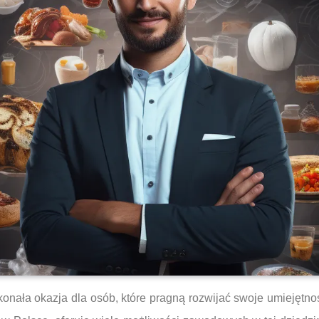
nała okazja dla osób, które pragną rozwijać swoje umiejętno