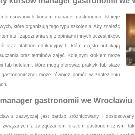
erty kursów manager gastronomii we
interesowanych kursem manager gastronomii. Istnieje
wych, które organizują tego typu szkolenia. Aby znaleźć
nternetu i zapoznania się z opiniami innych uczestników.
ół oraz platform edukacyjnych, które często publikują
auczania oraz terminów zajęć. Kolejnym krokiem może
mi lub hotelami, które mogą oferować praktyki lub staże
y gastronomicznej może również pomóc w znalezieniu
ach.
 manager gastronomii we Wrocławiu
awiu zazwyczaj jest bardzo zróżnicowany i dostosowany 
związanych z zarządzaniem lokalem gastronomicznym, taki