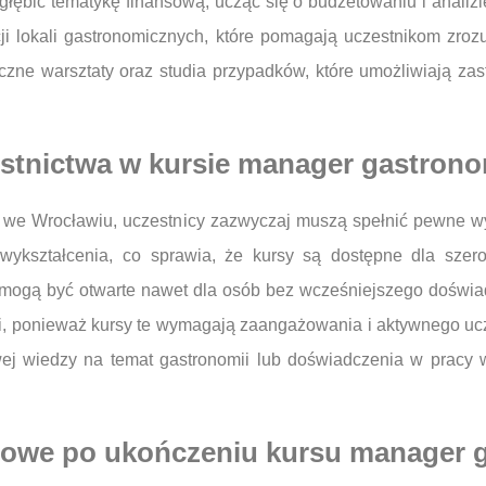
zgłębić tematykę finansową, ucząc się o budżetowaniu i anal
ji lokali gastronomicznych, które pomagają uczestnikom zrozu
czne warsztaty oraz studia przypadków, które umożliwiają za
stnictwa w kursie manager gastrono
 we Wrocławiu, uczestnicy zazwyczaj muszą spełnić pewne wy
h wykształcenia, co sprawia, że kursy są dostępne dla sze
y mogą być otwarte nawet dla osób bez wcześniejszego doświ
i, ponieważ kursy te wymagają zaangażowania i aktywnego ucz
 wiedzy na temat gastronomii lub doświadczenia w pracy w 
dowe po ukończeniu kursu manager 