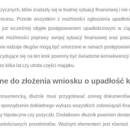
ycznych, które znalazły się w trudnej sytuacji finansowej i n
procesu. Przede wszystkim z możliwości ogłoszenia upadło
ły już wcześniej objęte postępowaniem upadłościowym w ciąg
k możliwości poprawy swojej sytuacji finansowej oraz posi
stkie rodzaje długów mogą być umorzone w ramach postępowani
cydujące się na ten krok powinny być świadome konsekwencji 
kilka lat czy utrata części majątku.
bne do złożenia wniosku o upadłość
onsumencką, dłużnik musi przygotować szereg dokumentów
t sporządzenie dokładnego wykazu wszystkich zobowiązań fin
yty hipoteczne czy pożyczki. Dodatkowo dłużnik powinien dosta
wartościowych przedmiotów. Ważnym elementem jest równie