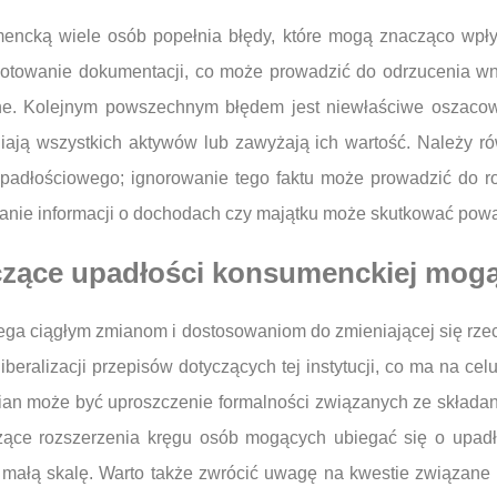
encką wiele osób popełnia błędy, które mogą znacząco wpły
gotowanie dokumentacji, co może prowadzić do odrzucenia wn
e. Kolejnym powszechnym błędem jest niewłaściwe oszacow
iają wszystkich aktywów lub zawyżają ich wartość. Należy rów
dłościowego; ignorowanie tego faktu może prowadzić do ro
ywanie informacji o dochodach czy majątku może skutkować p
czące upadłości konsumenckiej mogą
ga ciągłym zmianom i dostosowaniom do zmieniającej się rzec
iberalizacji przepisów dotyczących tej instytucji, co ma na c
ian może być uproszczenie formalności związanych ze składa
yczące rozszerzenia kręgu osób mogących ubiegać się o upa
małą skalę. Warto także zwrócić uwagę na kwestie związane 