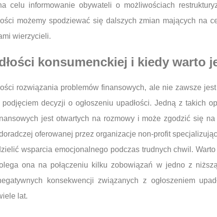
 na celu informowanie obywateli o możliwościach restruktury
łości możemy spodziewać się dalszych zmian mających na ce
mi wierzycieli.
adłości konsumenckiej i kiedy warto 
ości rozwiązania problemów finansowych, ale nie zawsze jest
ed podjęciem decyzji o ogłoszeniu upadłości. Jedną z takich o
 finansowych jest otwartych na rozmowy i może zgodzić się na 
radczej oferowanej przez organizacje non-profit specjalizujące
ielić wsparcia emocjonalnego podczas trudnych chwil. Warto
polega ona na połączeniu kilku zobowiązań w jedno z niższą
negatywnych konsekwencji związanych z ogłoszeniem upadłoś
ele lat.