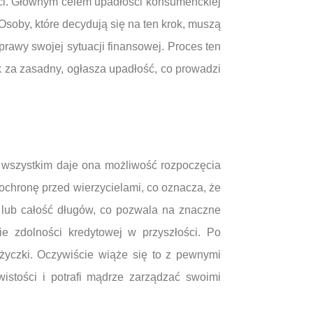
ści. Głównym celem upadłości konsumenckiej
soby, które decydują się na ten krok, muszą
prawy swojej sytuacji finansowej. Proces ten
k za zasadny, ogłasza upadłość, co prowadzi
 wszystkim daje ona możliwość rozpoczęcia
 ochronę przed wierzycielami, co oznacza, że
lub całość długów, co pozwala na znaczne
 zdolności kredytowej w przyszłości. Po
życzki. Oczywiście wiąże się to z pewnymi
istości i potrafi mądrze zarządzać swoimi