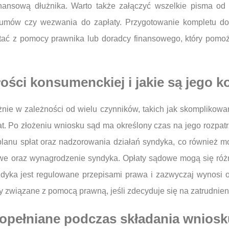
inansową dłużnika. Warto także załączyć wszelkie pisma od 
a umów czy wezwania do zapłaty. Przygotowanie kompletu d
stać z pomocy prawnika lub doradcy finansowego, który pom
ości konsumenckiej i jakie są jego k
ie w zależności od wielu czynników, takich jak skomplikowan
lat. Po złożeniu wniosku sąd ma określony czas na jego rozpat
planu spłat oraz nadzorowania działań syndyka, co również m
 oraz wynagrodzenie syndyka. Opłaty sądowe mogą się różnić
ndyka jest regulowane przepisami prawa i zazwyczaj wynosi o
 związane z pomocą prawną, jeśli zdecyduje się na zatrudnie
 popełniane podczas składania wnios