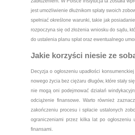
zadłużeniem. W Polsce instytucja ta została w
jest umożliwienie dłużnikom spłaty swoich zobo
spełniać określone warunki, takie jak posiadani
rozpoczyna się od złożenia wniosku do sądu, kt
do ustalenia planu spłat oraz ewentualnego umo
Jakie korzyści niesie ze s
Decyzja o ogłoszeniu upadłości konsumenckiej
nowego życia bez ciężaru długów, które stały si
nie mogą oni podejmować działań windykacyjn
odciążenie finansowe. Warto również zaznac
zakończeniu procesu i spłacie ustalonych zo
ograniczeniami przez kilka lat po ogłoszeniu
finansami.