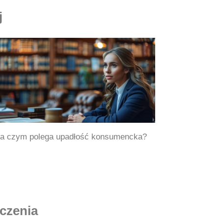
j
a czym polega upadłość konsumencka?
iczenia