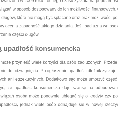
prowadzona w 2009 roku i od tego czasu zyskała na popularno
wiązań w sposób dostosowany do ich możliwości finansowych. O
e długów, które nie mogą być spłacane oraz brak możliwości po
óry ocenia zasadność takiego działania. Jeśli sąd uzna wniose
rzenia części długów.
obą upadłość konsumencka
 może przynieść wiele korzyści dla osób zadłużonych. Przede
ę nie do udźwignięcia. Po ogłoszeniu upadłości dłużnik zyskuje
ych ani egzekucyjnych. Dodatkowo sąd może umorzyć część 
zyć, że upadłość konsumencka daje szansę na odbudowanie
bowiązań osoba może ponownie ubiegać się o kredyty czy po
 upadłości, jednak wiele osób odnajduje się w nowej rzeczyw