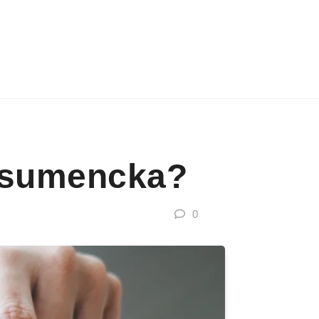
nsumencka?
0