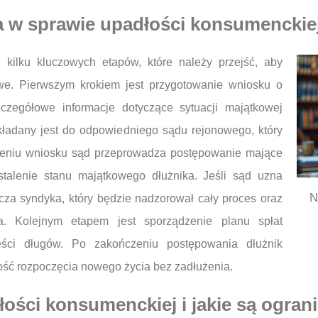
a w sprawie upadłości konsumenckie
 kilku kluczowych etapów, które należy przejść, aby
we. Pierwszym krokiem jest przygotowanie wniosku o
zczegółowe informacje dotyczące sytuacji majątkowej
kładany jest do odpowiedniego sądu rejonowego, który
żeniu wniosku sąd przeprowadza postępowanie mające
talenie stanu majątkowego dłużnika. Jeśli sąd uzna
N
za syndyka, który będzie nadzorował cały proces oraz
a. Kolejnym etapem jest sporządzenie planu spłat
ści długów. Po zakończeniu postępowania dłużnik
wość rozpoczęcia nowego życia bez zadłużenia.
ości konsumenckiej i jakie są ogran