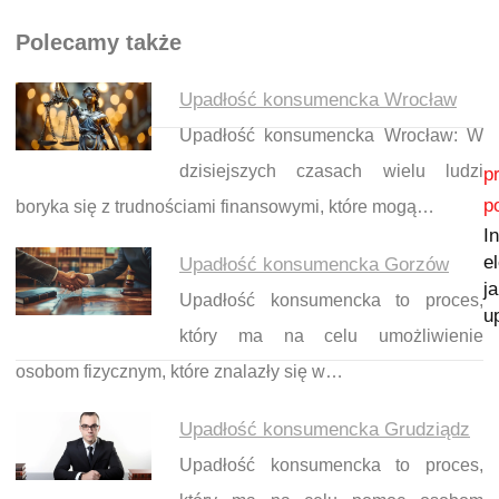
Polecamy także
Upadłość konsumencka Wrocław
Upadłość konsumencka Wrocław: W
Nawigacja wpisu
dzisiejszych czasach wielu ludzi
p
p
boryka się z trudnościami finansowymi, które mogą…
I
e
Upadłość konsumencka Gorzów
ja
Upadłość konsumencka to proces,
u
który ma na celu umożliwienie
osobom fizycznym, które znalazły się w…
Upadłość konsumencka Grudziądz
Upadłość konsumencka to proces,