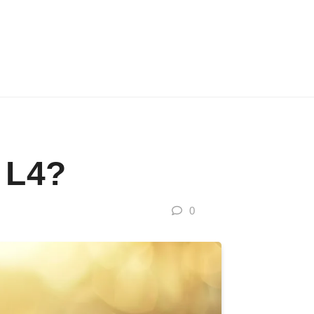
 L4?
0