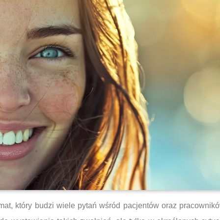
emat, który budzi wiele pytań wśród pacjentów oraz pracownikó