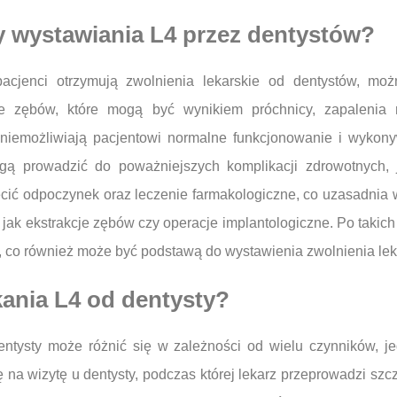
y wystawiania L4 przez dentystów?
acjenci otrzymują zwolnienia lekarskie od dentystów, mo
óle zębów, które mogą być wynikiem próchnicy, zapaleni
o uniemożliwiają pacjentowi normalne funkcjonowanie i wyk
ą prowadzić do poważniejszych komplikacji zdrowotnych, 
ecić odpoczynek oraz leczenie farmakologiczne, co uzasadnia
e jak ekstrakcje zębów czy operacje implantologiczne. Po takic
o, co również może być podstawą do wystawienia zwolnienia lek
kania L4 od dentysty?
entysty może różnić się w zależności od wielu czynników, j
 na wizytę u dentysty, podczas której lekarz przeprowadzi sz