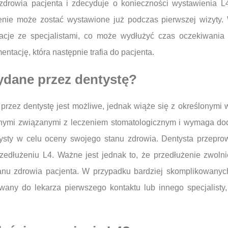
 zdrowia pacjenta i zdecyduje o konieczności wystawienia L
enie może zostać wystawione już podczas pierwszej wizyty.
acje ze specjalistami, co może wydłużyć czas oczekiwania 
tację, która następnie trafia do pacjenta.
ydane przez dentystę?
przez dentystę jest możliwe, jednak wiąże się z określonymi 
tnymi związanymi z leczeniem stomatologicznym i wymaga do
ysty w celu oceny swojego stanu zdrowia. Dentysta przeprow
edłużeniu L4. Ważne jest jednak to, że przedłużenie zwoln
stanu zdrowia pacjenta. W przypadku bardziej skomplikowany
owany do lekarza pierwszego kontaktu lub innego specjalisty