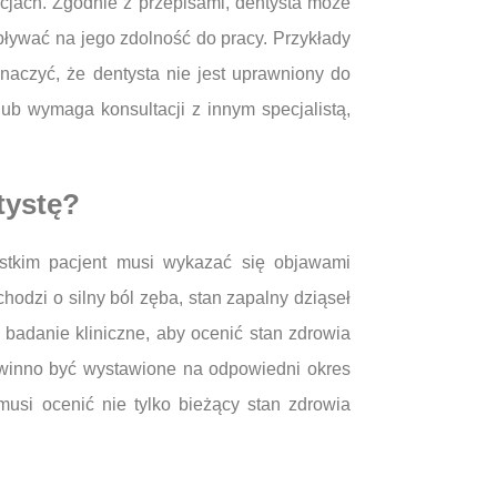
acjach. Zgodnie z przepisami, dentysta może
pływać na jego zdolność do pracy. Przykłady
naczyć, że dentysta nie jest uprawniony do
ub wymaga konsultacji z innym specjalistą,
tystę?
ystkim pacjent musi wykazać się objawami
odzi o silny ból zęba, stan zapalny dziąseł
adanie kliniczne, aby ocenić stan zdrowia
powinno być wystawione na odpowiedni okres
musi ocenić nie tylko bieżący stan zdrowia