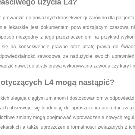
łaściwego użycia L4?
 prowadzić do poważnych konsekwencji zarówno dla pacjenta, 
enie lekarskie jest dokumentem potwierdzającym czasową 
w sposób niezgodny z jego przeznaczeniem na przykład wyko
ć się na konsekwencje prawne oraz utratę prawa do świa
powiedzialność zawodową za nadużycie swoich uprawnień o
owadzić nawet do utraty prawa wykonywania zawodu czy kary fi
dotyczących L4 mogą nastąpić?
skich ulegają ciągłym zmianom i dostosowaniom w odpowiedzi 
atach obserwuje się tendencję do uproszczenia procedur zwi
 Możliwe zmiany mogą obejmować wprowadzenie nowych regula
lekarskich a także uproszczenie formalności związanych z ich