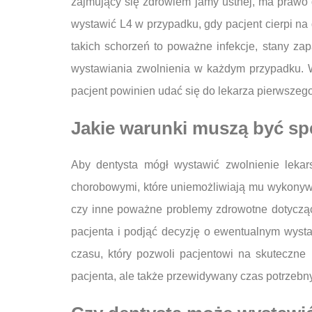
zajmujący się zdrowiem jamy ustnej, ma prawo d
wystawić L4 w przypadku, gdy pacjent cierpi na
takich schorzeń to poważne infekcje, stany za
wystawiania zwolnienia w każdym przypadku. W 
pacjent powinien udać się do lekarza pierwszego
Jakie warunki muszą być sp
Aby dentysta mógł wystawić zwolnienie lekar
chorobowymi, które uniemożliwiają mu wykonywan
czy inne poważne problemy zdrowotne dotycząc
pacjenta i podjąć decyzję o ewentualnym wysta
czasu, który pozwoli pacjentowi na skuteczne 
pacjenta, ale także przewidywany czas potrzebn