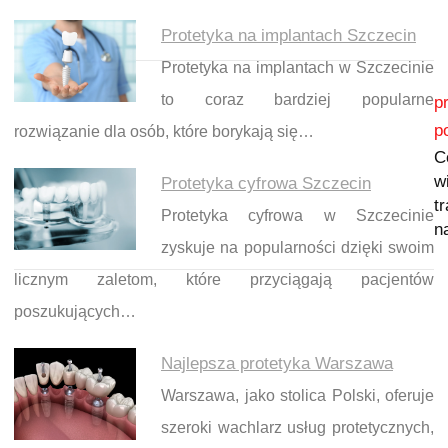
Protetyka na implantach Szczecin
Protetyka na implantach w Szczecinie
Nawigacja wpisu
to coraz bardziej popularne
p
p
rozwiązanie dla osób, które borykają się…
C
w
Protetyka cyfrowa Szczecin
t
Protetyka cyfrowa w Szczecinie
n
zyskuje na popularności dzięki swoim
licznym zaletom, które przyciągają pacjentów
poszukujących…
Najlepsza protetyka Warszawa
Warszawa, jako stolica Polski, oferuje
szeroki wachlarz usług protetycznych,