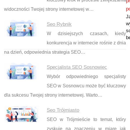
p
p
widoczności Twojej strony internetowej w…
J
w
Seo Rybnik
s
W dzisiejszych czasach, kiedy
b
konkurencja w internecie rośnie z dnia
na dzień, odpowiednia strategia SEO…
Specjalista SEO Sosnowiec
Wybór odpowiedniego specjalisty
SEO w Sosnowcu może być kluczowy
dla sukcesu Twojej strony internetowej. Warto…
Seo Trójmiasto
SEO w Trójmieście to temat, który
zyskuje na znaczeniu w miarę jak