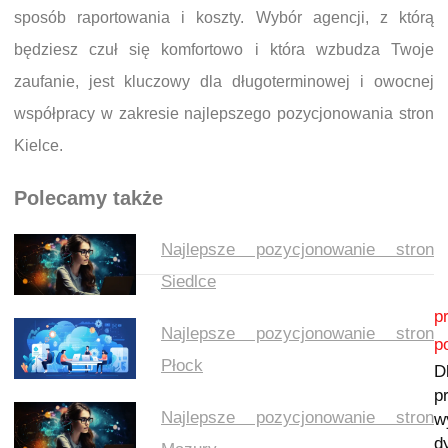
sposób raportowania i koszty. Wybór agencji, z którą
będziesz czuł się komfortowo i która wzbudza Twoje
zaufanie, jest kluczowy dla długoterminowej i owocnej
współpracy w zakresie najlepszego pozycjonowania stron
Kielce.
Polecamy także
Najlepsze pozycjonowanie stron
Siedlce
Nawigacja wpisu
p
Najlepsze pozycjonowanie stron
p
Płock
D
p
Najlepsze pozycjonowanie stron
w
d