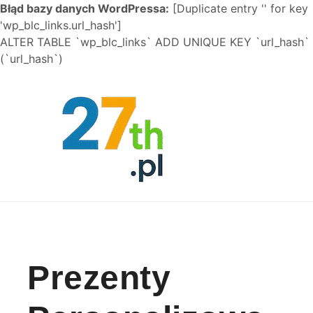
Błąd bazy danych WordPressa:
[Duplicate entry '' for key
'wp_blc_links.url_hash']
ALTER TABLE `wp_blc_links` ADD UNIQUE KEY `url_hash`
(`url_hash`)
Skip to content
Prezenty