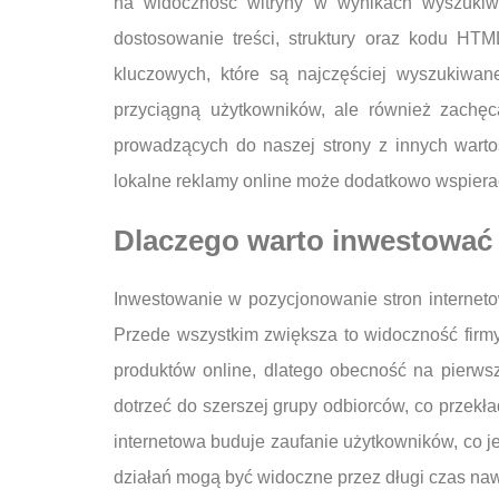
na widoczność witryny w wynikach wyszukiw
dostosowanie treści, struktury oraz kodu HT
kluczowych, które są najczęściej wyszukiwane
przyciągną użytkowników, ale również zachęcą
prowadzących do naszej strony z innych wart
lokalne reklamy online może dodatkowo wspiera
Dlaczego warto inwestować
Inwestowanie w pozycjonowanie stron internet
Przede wszystkim zwiększa to widoczność firmy 
produktów online, dlatego obecność na pierws
dotrzeć do szerszej grupy odbiorców, co przekł
internetowa buduje zaufanie użytkowników, co jes
działań mogą być widoczne przez długi czas na