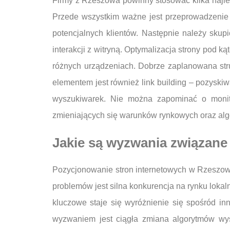
Firmy z Rzeszowa powinny stosować kilka najle
Przede wszystkim ważne jest przeprowadzenie d
potencjalnych klientów. Następnie należy skup
interakcji z witryną. Optymalizacja strony pod 
różnych urządzeniach. Dobrze zaplanowana stru
elementem jest również link building – pozyski
wyszukiwarek. Nie można zapominać o monito
zmieniających się warunków rynkowych oraz al
Jakie są wyzwania związan
Pozycjonowanie stron internetowych w Rzeszow
problemów jest silna konkurencja na rynku lokaln
kluczowe staje się wyróżnienie się spośród in
wyzwaniem jest ciągła zmiana algorytmów wys