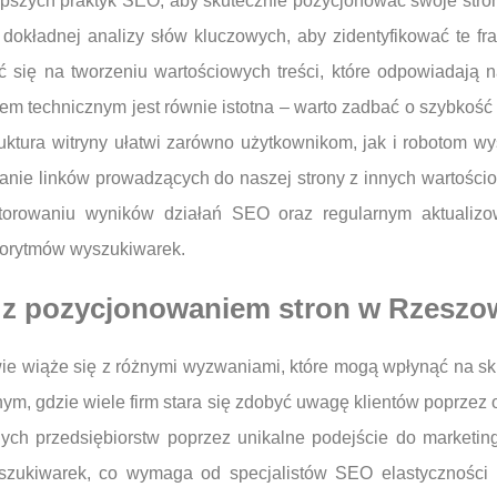
pszych praktyk SEO, aby skutecznie pozycjonować swoje strony
okładnej analizy słów kluczowych, aby zidentyfikować te fra
ić się na tworzeniu wartościowych treści, które odpowiadają 
kątem technicznym jest równie istotna – warto zadbać o szybkoś
ktura witryny ułatwi zarówno użytkownikom, jak i robotom w
wanie linków prowadzących do naszej strony z innych wartościo
rowaniu wyników działań SEO oraz regularnym aktualizowa
gorytmów wyszukiwarek.
e z pozycjonowaniem stron w Rzeszo
ie wiąże się z różnymi wyzwaniami, które mogą wpłynąć na s
ym, gdzie wiele firm stara się zdobyć uwagę klientów poprzez o
nych przedsiębiorstw poprzez unikalne podejście do marketi
zukiwarek, co wymaga od specjalistów SEO elastyczności i 