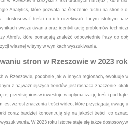
h w Rzeszowie korzysta z różnorodnych narzędzi, które ułat
ogle Analytics, które pozwala na śledzenie ruchu na stronie 
w i dostosować treści do ich oczekiwań. Innym istotnym nar
ynikach wyszukiwania oraz identyfikację problemów techniczn
y Ahrefs, które pomagają znaleźć odpowiednie frazy do optym
ozycji własnej witryny w wynikach wyszukiwania.
owaniu stron w Rzeszowie w 2023 ro
h w Rzeszowie, podobnie jak w innych regionach, ewoluuje w
dnym z najważniejszych trendów jest rosnąca znaczenie lokal
ęcej przedsiębiorstw inwestuje w optymalizację treści pod kąte
 jest wzrost znaczenia treści wideo, które przyciągają uwagę
ki coraz bardziej koncentrują się na jakości treści, co oznac
wyszukiwania. W 2023 roku istotne staje się także dostosowyw