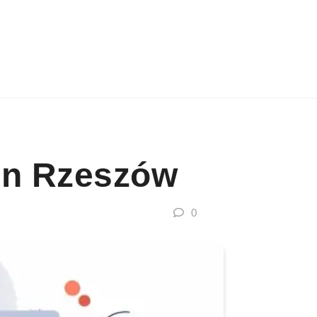
on Rzeszów
0