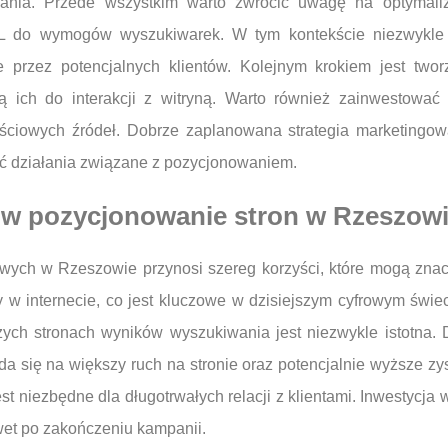
ania. Przede wszystkim warto zwrócić uwagę na optymali
ML do wymogów wyszukiwarek. W tym kontekście niezwykle i
 przez potencjalnych klientów. Kolejnym krokiem jest tworze
 ich do interakcji z witryną. Warto również zainwestować w
ościowych źródeł. Dobrze zaplanowana strategia marketingo
ć działania związane z pozycjonowaniem.
 w pozycjonowanie stron w Rzeszow
owych w Rzeszowie przynosi szereg korzyści, które mogą znac
w internecie, co jest kluczowe w dzisiejszym cyfrowym świeci
zych stronach wyników wyszukiwania jest niezwykle istotna
ada się na większy ruch na stronie oraz potencjalnie wyższe z
t niezbędne dla długotrwałych relacji z klientami. Inwestycja 
wet po zakończeniu kampanii.