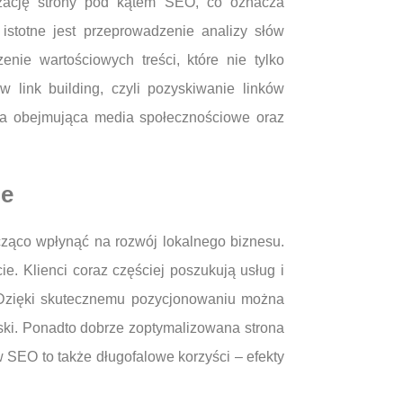
zację strony pod kątem SEO, co oznacza
stotne jest przeprowadzenie analizy słów
nie wartościowych treści, które nie tylko
 link building, czyli pozyskiwanie linków
wa obejmująca media społecznościowe oraz
ie
ząco wpłynąć na rozwój lokalnego biznesu.
e. Klienci coraz częściej poszukują usług i
. Dzięki skutecznemu pozycjonowaniu można
yski. Ponadto dobrze zoptymalizowana strona
w SEO to także długofalowe korzyści – efekty