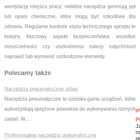
wentylację miejsca pracy; niektóre narzędzia generują pył
lub opary chemiczne, które mogą być szkodliwe dla
zdrowia. Regularne kontrole stanu technicznego sprzętu to
kolejny kluczowy aspekt bezpieczeństwa; wszelkie
nieszczelności czy uszkodzenia należy natychmiast
naprawić lub wymienić uszkodzone elementy.
Polecamy także
Narzędzia pneumatyczne sklep
Narzędzia pneumatyczne to szeroka gama urządzeń, które
Nawigacja wpisu
wykorzystują sprężone powietrze do wykonywania różnych
p
p
zadań. W…
J
r
Profesjonalne narzędzia pneumatyczne
o