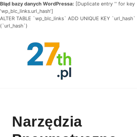
Błąd bazy danych WordPressa:
[Duplicate entry '' for key
'wp_blc_links.url_hash']
ALTER TABLE `wp_blc_links` ADD UNIQUE KEY `url_hash`
(`url_hash`)
Skip to content
Narzędzia