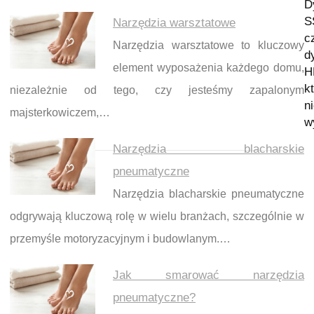
D
S
Narzędzia warsztatowe
c
Narzędzia warsztatowe to kluczowy
d
element wyposażenia każdego domu,
H
k
niezależnie od tego, czy jesteśmy zapalonym
n
majsterkowiczem,…
w
Narzędzia blacharskie
pneumatyczne
Narzędzia blacharskie pneumatyczne
odgrywają kluczową rolę w wielu branżach, szczególnie w
przemyśle motoryzacyjnym i budowlanym.…
Jak smarować narzędzia
pneumatyczne?