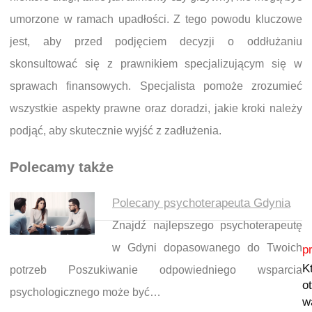
umorzone w ramach upadłości. Z tego powodu kluczowe
jest, aby przed podjęciem decyzji o oddłużaniu
skonsultować się z prawnikiem specjalizującym się w
sprawach finansowych. Specjalista pomoże zrozumieć
wszystkie aspekty prawne oraz doradzi, jakie kroki należy
podjąć, aby skutecznie wyjść z zadłużenia.
Polecamy także
Polecany psychoterapeuta Gdynia
Znajdź najlepszego psychoterapeutę
Nawigacja wpisu
w Gdyni dopasowanego do Twoich
p
K
potrzeb Poszukiwanie odpowiedniego wsparcia
o
psychologicznego może być…
w