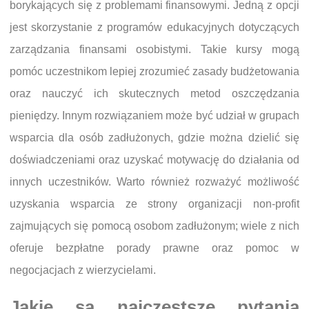
borykających się z problemami finansowymi. Jedną z opcji
jest skorzystanie z programów edukacyjnych dotyczących
zarządzania finansami osobistymi. Takie kursy mogą
pomóc uczestnikom lepiej zrozumieć zasady budżetowania
oraz nauczyć ich skutecznych metod oszczędzania
pieniędzy. Innym rozwiązaniem może być udział w grupach
wsparcia dla osób zadłużonych, gdzie można dzielić się
doświadczeniami oraz uzyskać motywację do działania od
innych uczestników. Warto również rozważyć możliwość
uzyskania wsparcia ze strony organizacji non-profit
zajmujących się pomocą osobom zadłużonym; wiele z nich
oferuje bezpłatne porady prawne oraz pomoc w
negocjacjach z wierzycielami.
Jakie są najczęstsze pytania