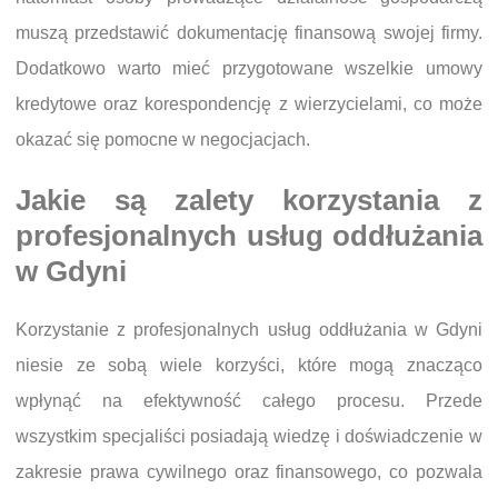
muszą przedstawić dokumentację finansową swojej firmy.
Dodatkowo warto mieć przygotowane wszelkie umowy
kredytowe oraz korespondencję z wierzycielami, co może
okazać się pomocne w negocjacjach.
Jakie są zalety korzystania z
profesjonalnych usług oddłużania
w Gdyni
Korzystanie z profesjonalnych usług oddłużania w Gdyni
niesie ze sobą wiele korzyści, które mogą znacząco
wpłynąć na efektywność całego procesu. Przede
wszystkim specjaliści posiadają wiedzę i doświadczenie w
zakresie prawa cywilnego oraz finansowego, co pozwala