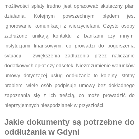
możliwości spłaty trudno jest opracować skuteczny plan
działania. Kolejnym powszechnym błędem jest
ignorowanie komunikacji z wierzycielami. Często osoby
zadłużone unikają kontaktu z bankami czy innymi
instytucjami finansowymi, co prowadzi do pogorszenia
sytuacji i zwiększenia zadłużenia przez naliczanie
dodatkowych opłat czy odsetek. Niezrozumienie warunków
umowy dotyczącej usług oddłużania to kolejny istotny
problem; wiele osób podpisuje umowy bez dokładnego
zapoznania się z ich treścią, co może prowadzić do
nieprzyjemnych niespodzianek w przyszłości.
Jakie dokumenty są potrzebne do
oddłużania w Gdyni