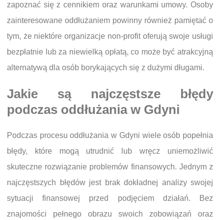
zapoznać się z cennikiem oraz warunkami umowy. Osoby
zainteresowane oddłużaniem powinny również pamiętać o
tym, że niektóre organizacje non-profit oferują swoje usługi
bezpłatnie lub za niewielką opłatą, co może być atrakcyjną
alternatywą dla osób borykających się z dużymi długami.
Jakie są najczęstsze błędy
podczas oddłużania w Gdyni
Podczas procesu oddłużania w Gdyni wiele osób popełnia
błędy, które mogą utrudnić lub wręcz uniemożliwić
skuteczne rozwiązanie problemów finansowych. Jednym z
najczęstszych błędów jest brak dokładnej analizy swojej
sytuacji finansowej przed podjęciem działań. Bez
znajomości pełnego obrazu swoich zobowiązań oraz