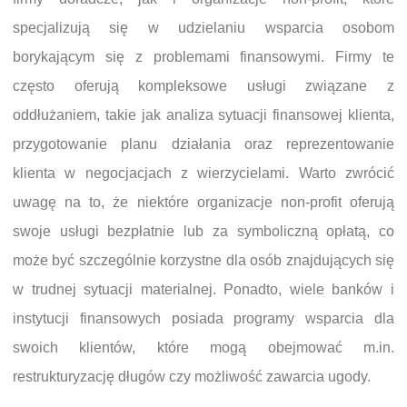
specjalizują się w udzielaniu wsparcia osobom
borykającym się z problemami finansowymi. Firmy te
często oferują kompleksowe usługi związane z
oddłużaniem, takie jak analiza sytuacji finansowej klienta,
przygotowanie planu działania oraz reprezentowanie
klienta w negocjacjach z wierzycielami. Warto zwrócić
uwagę na to, że niektóre organizacje non-profit oferują
swoje usługi bezpłatnie lub za symboliczną opłatą, co
może być szczególnie korzystne dla osób znajdujących się
w trudnej sytuacji materialnej. Ponadto, wiele banków i
instytucji finansowych posiada programy wsparcia dla
swoich klientów, które mogą obejmować m.in.
restrukturyzację długów czy możliwość zawarcia ugody.