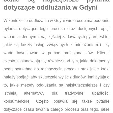
dotyczące oddłużania w Gdyni
W kontekście oddłużania w Gdyni wiele osób ma podobne
pytania dotyczące tego procesu oraz dostępnych opcji
wsparcia. Jednym z najczęściej zadawanych pytań jest to,
jakie są koszty usług związanych z oddłużaniem i czy
warto inwestować w pomoc profesjonalistów. Klienci
często zastanawiają się również nad tym, jakie dokumenty
będą potrzebne do rozpoczęcia procesu oraz jakie kroki
należy podjąć, aby skutecznie wyjść z długów. Inni pytają o
to, jakie metody oddłużania są najskuteczniejsze i czy
istnieją alternatywy dla tradycyjnej upadłości
konsumenckiej. Często pojawia się także pytanie
dotyczące czasu trwania całego procesu oraz tego, jakie