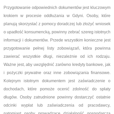
Przygotowanie odpowiednich dokumentów jest kluczowym
krokiem w procesie oddłużania w Gdyni. Osoby, które
planują skorzystać z pomocy doradczej lub złożyć wniosek
o upadłość konsumencką, powinny zebrać szereg istotnych
informacji i dokumentów. Przede wszystkim konieczne jest
przygotowanie pełnej listy zobowiązań, która powinna
zawierać wszystkie długi, niezależnie od ich rodzaju.
Ważne jest, aby uwzględnić zarówno kredyty bankowe, jak
i pożyczki prywatne oraz inne zobowiązania finansowe.
Kolejnym istotnym dokumentem jest zaświadczenie o
dochodach, które pomoże ocenić zdolność do spłaty
długów. Osoby zatrudnione powinny dostarczyć ostatnie
odcinki wypłat lub zaświadczenia od pracodawcy,
natomiast osoby prowadzące działalność gospodarczą