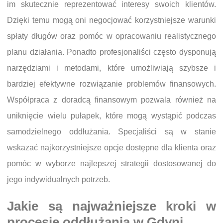
im skutecznie reprezentować interesy swoich klientów.
Dzięki temu mogą oni negocjować korzystniejsze warunki
spłaty długów oraz pomóc w opracowaniu realistycznego
planu działania. Ponadto profesjonaliści często dysponują
narzędziami i metodami, które umożliwiają szybsze i
bardziej efektywne rozwiązanie problemów finansowych.
Współpraca z doradcą finansowym pozwala również na
uniknięcie wielu pułapek, które mogą wystąpić podczas
samodzielnego oddłużania. Specjaliści są w stanie
wskazać najkorzystniejsze opcje dostępne dla klienta oraz
pomóc w wyborze najlepszej strategii dostosowanej do
jego indywidualnych potrzeb.
Jakie są najważniejsze kroki w
procesie oddłużania w Gdyni