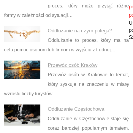
Nawigacja wpisu
proces, który może przyjąć różne
p
p
formy w zależności od sytuacji…
U
p
Oddłużanie na czym polega?
S
Oddłużanie to proces, który ma na
celu pomoc osobom lub firmom w wyjściu z trudnej…
Przewóz osób Kraków
Przewóz osób w Krakowie to temat,
który zyskuje na znaczeniu w miarę
wzrostu liczby turystów…
Oddłużanie Częstochowa
Oddłużanie w Częstochowie staje się
coraz bardziej popularnym tematem,