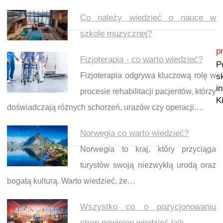
Co należy wiedzieć o nauce w
szkole muzycznej?
Nawigacja wpisu
p
Fizjoterapia - co warto wiedzieć?
P
Fizjoterapia odgrywa kluczową rolę w
s
i
procesie rehabilitacji pacjentów, którzy
K
doświadczają różnych schorzeń, urazów czy operacji.…
Norwegia co warto wiedzieć?
Norwegia to kraj, który przyciąga
turystów swoją niezwykłą urodą oraz
bogatą kulturą. Warto wiedzieć, że…
Wszystko co o pozycjonowaniu
stron powinien wiedzieć laik