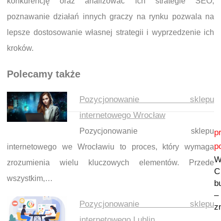
konkurencję oraz analizować ich strategie SEO;
poznawanie działań innych graczy na rynku pozwala na
lepsze dostosowanie własnej strategii i wyprzedzenie ich
kroków.
Polecamy także
Pozycjonowanie sklepu
internetowego Wrocław
Nawigacja wpisu
Pozycjonowanie sklepu
p
p
internetowego we Wrocławiu to proces, który wymaga
W
zrozumienia wielu kluczowych elementów. Przede
C
wszystkim,…
b
–
Pozycjonowanie sklepu
z
internetowego Lublin