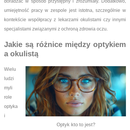
doradzać w sposób przystępny i zrozumiały. Dodatkowo,
umiejętność pracy w zespole jest istotna, szczególnie w
kontekście współpracy z lekarzami okulistami czy innymi
specjalistami związanymi z ochroną zdrowia oczu.
Jakie są różnice między optykiem
a okulistą
Wielu
ludzi
myli
role
optyka
i
Optyk kto to jest?