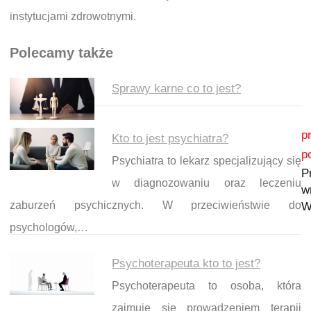
instytucjami zdrowotnymi.
Polecamy także
Sprawy karne co to jest?
Nawigacja wpisu
p
Kto to jest psychiatra?
p
Psychiatra to lekarz specjalizujący się
P
w diagnozowaniu oraz leczeniu
w
zaburzeń psychicznych. W przeciwieństwie do
W
psychologów,…
Psychoterapeuta kto to jest?
Psychoterapeuta to osoba, która
zajmuje się prowadzeniem terapii