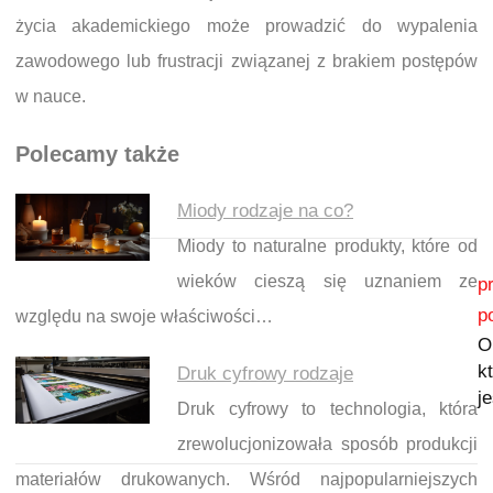
życia akademickiego może prowadzić do wypalenia
zawodowego lub frustracji związanej z brakiem postępów
w nauce.
Polecamy także
Miody rodzaje na co?
Miody to naturalne produkty, które od
Nawigacja wpisu
wieków cieszą się uznaniem ze
p
p
względu na swoje właściwości…
O
kt
Druk cyfrowy rodzaje
j
Druk cyfrowy to technologia, która
zrewolucjonizowała sposób produkcji
materiałów drukowanych. Wśród najpopularniejszych