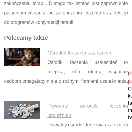
zakończeniu terapii. Dlatego tak istotne jest zapewnienie
pacjentom wsparcia po zakończeniu leczenia oraz dostęp
do programów kontynuacji terapii.
Polecamy także
Ośrodek leczenia uzależnień
Ośrodki leczenia uzależnień to
Nawigacja wpisu
miejsca, które oferują wsparcie
p
p
osobom zmagającym się z różnymi formami uzależnienia,
G
…
k
f
Prywatny ośrodek leczenia
m
uzależnień
t
Prywatny ośrodek leczenia uzależnień