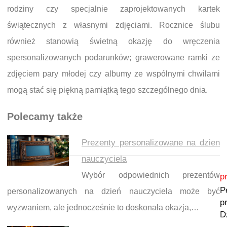
rodziny czy specjalnie zaprojektowanych kartek
świątecznych z własnymi zdjęciami. Rocznice ślubu
również stanowią świetną okazję do wręczenia
spersonalizowanych podarunków; grawerowane ramki ze
zdjęciem pary młodej czy albumy ze wspólnymi chwilami
mogą stać się piękną pamiątką tego szczególnego dnia.
Polecamy także
Prezenty personalizowane na dzien
nauczyciela
Nawigacja wpisu
Wybór odpowiednich prezentów
p
P
personalizowanych na dzień nauczyciela może być
p
wyzwaniem, ale jednocześnie to doskonała okazja,…
D