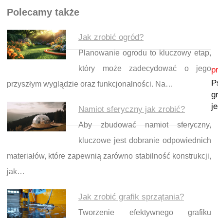
Polecamy także
Jak zrobić ogród?
Planowanie ogrodu to kluczowy etap,
Nawigacja wpisu
który może zadecydować o jego
p
P
przyszłym wyglądzie oraz funkcjonalności. Na…
g
j
Namiot sferyczny jak zrobić?
Aby zbudować namiot sferyczny,
kluczowe jest dobranie odpowiednich
materiałów, które zapewnią zarówno stabilność konstrukcji,
jak…
Jak zrobić grafik sprzątania?
Tworzenie efektywnego grafiku