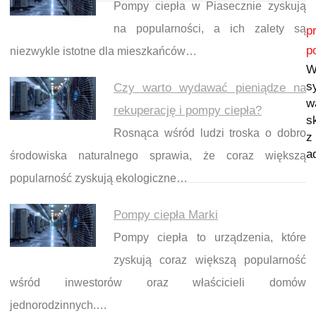
Pompy ciepła w Piasecznie zyskują
Nawigacja wpisu
na popularności, a ich zalety są
p
p
niezwykle istotne dla mieszkańców…
W
s
Czy warto wydawać pieniądze na
w
rekuperację i pompy ciepła?
s
Rosnąca wśród ludzi troska o dobro
z
a
środowiska naturalnego sprawia, że coraz większą
popularność zyskują ekologiczne…
Pompy ciepła Marki
Pompy ciepła to urządzenia, które
zyskują coraz większą popularność
wśród inwestorów oraz właścicieli domów
jednorodzinnych.…