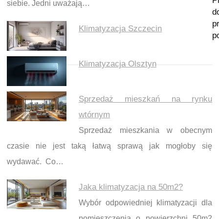
P
siebie. Jedni uważają…
d
p
Klimatyzacja Szczecin
p
Klimatyzacja Olsztyn
Sprzedaż mieszkań na rynku
wtórnym
Sprzedaż mieszkania w obecnym
czasie nie jest taką łatwą sprawą jak mogłoby się
wydawać. Co…
Jaka klimatyzacja na 50m2?
Wybór odpowiedniej klimatyzacji dla
pomieszczenia o powierzchni 50m2