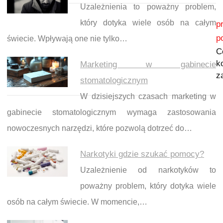
Uzależnienia to poważny problem,
Nawigacja wpisu
który dotyka wiele osób na całym
p
p
świecie. Wpływają one nie tylko…
C
k
Marketing w gabinecie
z
stomatologicznym
W dzisiejszych czasach marketing w
gabinecie stomatologicznym wymaga zastosowania
nowoczesnych narzędzi, które pozwolą dotrzeć do…
Narkotyki gdzie szukać pomocy?
Uzależnienie od narkotyków to
poważny problem, który dotyka wiele
osób na całym świecie. W momencie,…