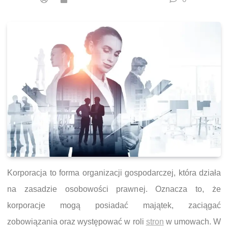
Korporacja to forma organizacji gospodarczej, która działa
na zasadzie osobowości prawnej. Oznacza to, że
korporacje mogą posiadać majątek, zaciągać
zobowiązania oraz występować w roli
stron
w umowach. W