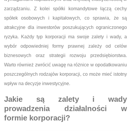
zarządzaniu. Z kolei spółki komandytowe łączą cechy
spółek osobowych i kapitałowych, co sprawia, że są
atrakcyjne dla inwestorów poszukujących ograniczonego
ryzyka. Każdy typ korporacji ma swoje zalety i wady, a
wybór odpowiedniej formy prawnej zależy od celów
biznesowych oraz strategii rozwoju przedsiębiorstwa.
Warto również zwrócić uwagę na różnice w opodatkowaniu
poszczególnych rodzajów korporacji, co może mieć istotny
wpływ na decyzje inwestycyjne.
Jakie są zalety i wady
prowadzenia działalności w
formie korporacji?