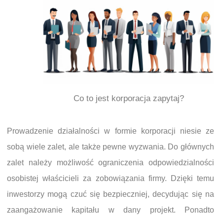
Co to jest korporacja zapytaj?
Prowadzenie działalności w formie korporacji niesie ze
sobą wiele zalet, ale także pewne wyzwania. Do głównych
zalet należy możliwość ograniczenia odpowiedzialności
osobistej właścicieli za zobowiązania firmy. Dzięki temu
inwestorzy mogą czuć się bezpieczniej, decydując się na
zaangażowanie kapitału w dany projekt. Ponadto