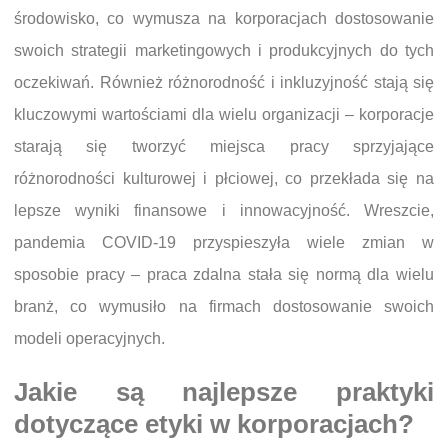
środowisko, co wymusza na korporacjach dostosowanie
swoich strategii marketingowych i produkcyjnych do tych
oczekiwań. Również różnorodność i inkluzyjność stają się
kluczowymi wartościami dla wielu organizacji – korporacje
starają się tworzyć miejsca pracy sprzyjające
różnorodności kulturowej i płciowej, co przekłada się na
lepsze wyniki finansowe i innowacyjność. Wreszcie,
pandemia COVID-19 przyspieszyła wiele zmian w
sposobie pracy – praca zdalna stała się normą dla wielu
branż, co wymusiło na firmach dostosowanie swoich
modeli operacyjnych.
Jakie są najlepsze praktyki
dotyczące etyki w korporacjach?