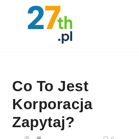
Skip to content
Co To Jest
Korporacja
Zapytaj?
0