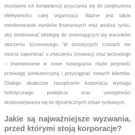
rozwijanie ich kompetencji przyczynia się do zwiększenia
efektywności całej organizacji. Ważne jest także
monitorowanie wyników finansowych oraz analiza rynku,
aby dostosować strategię do zmieniających się warunków
otoczenia biznesowego. W dzisiejszych czasach nie
można zapominać o znaczeniu innowacji oraz technologii
– inwestowanie w nowe rozwiązania może przynieść
przewagę konkurencyjną i przyciągnąć nowych klientów.
Dlatego skuteczne zarządzanie korporacją wymaga
holistycznego podejścia oraz umiejętności
dostosowywania się do dynamicznych zmian rynkowych.
Jakie są najważniejsze wyzwania,
przed którymi stoją korporacje?