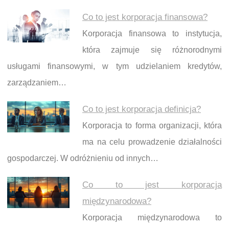
Co to jest korporacja finansowa?
Korporacja finansowa to instytucja,
która zajmuje się różnorodnymi
usługami finansowymi, w tym udzielaniem kredytów,
zarządzaniem…
Co to jest korporacja definicja?
Korporacja to forma organizacji, która
ma na celu prowadzenie działalności
gospodarczej. W odróżnieniu od innych…
Co to jest korporacja
międzynarodowa?
Korporacja międzynarodowa to