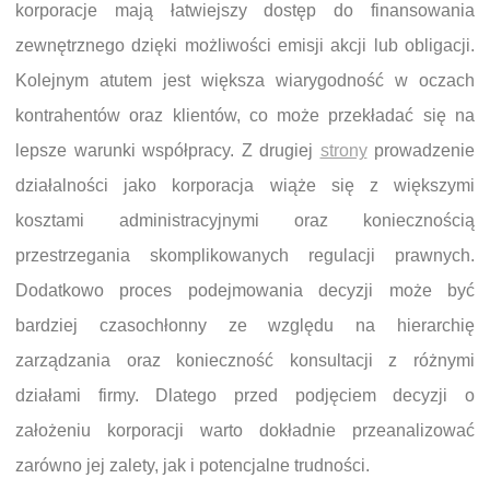
korporacje mają łatwiejszy dostęp do finansowania
zewnętrznego dzięki możliwości emisji akcji lub obligacji.
Kolejnym atutem jest większa wiarygodność w oczach
kontrahentów oraz klientów, co może przekładać się na
lepsze warunki współpracy. Z drugiej
strony
prowadzenie
działalności jako korporacja wiąże się z większymi
kosztami administracyjnymi oraz koniecznością
przestrzegania skomplikowanych regulacji prawnych.
Dodatkowo proces podejmowania decyzji może być
bardziej czasochłonny ze względu na hierarchię
zarządzania oraz konieczność konsultacji z różnymi
działami firmy. Dlatego przed podjęciem decyzji o
założeniu korporacji warto dokładnie przeanalizować
zarówno jej zalety, jak i potencjalne trudności.