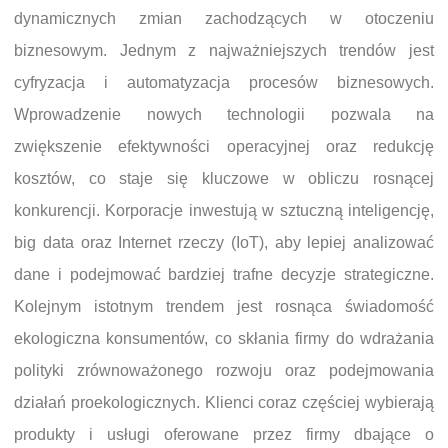
dynamicznych zmian zachodzących w otoczeniu
biznesowym. Jednym z najważniejszych trendów jest
cyfryzacja i automatyzacja procesów biznesowych.
Wprowadzenie nowych technologii pozwala na
zwiększenie efektywności operacyjnej oraz redukcję
kosztów, co staje się kluczowe w obliczu rosnącej
konkurencji. Korporacje inwestują w sztuczną inteligencję,
big data oraz Internet rzeczy (IoT), aby lepiej analizować
dane i podejmować bardziej trafne decyzje strategiczne.
Kolejnym istotnym trendem jest rosnąca świadomość
ekologiczna konsumentów, co skłania firmy do wdrażania
polityki zrównoważonego rozwoju oraz podejmowania
działań proekologicznych. Klienci coraz częściej wybierają
produkty i usługi oferowane przez firmy dbające o