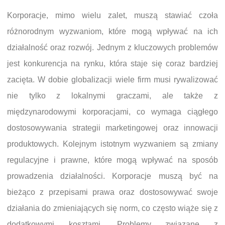
Korporacje, mimo wielu zalet, muszą stawiać czoła
różnorodnym wyzwaniom, które mogą wpływać na ich
działalność oraz rozwój. Jednym z kluczowych problemów
jest konkurencja na rynku, która staje się coraz bardziej
zacięta. W dobie globalizacji wiele firm musi rywalizować
nie tylko z lokalnymi graczami, ale także z
międzynarodowymi korporacjami, co wymaga ciągłego
dostosowywania strategii marketingowej oraz innowacji
produktowych. Kolejnym istotnym wyzwaniem są zmiany
regulacyjne i prawne, które mogą wpływać na sposób
prowadzenia działalności. Korporacje muszą być na
bieżąco z przepisami prawa oraz dostosowywać swoje
działania do zmieniających się norm, co często wiąże się z
dodatkowymi kosztami. Problemy związane z