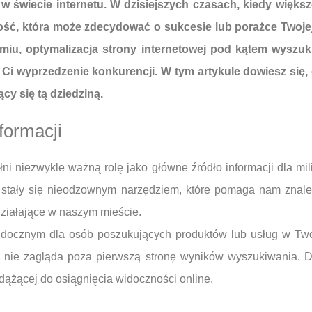
 świecie internetu. W dzisiejszych czasach, kiedy więks
ętność, która może zdecydować o sukcesie lub porażce Twoje
tomiu, optymalizacja strony internetowej pod kątem wysz
i Ci wyprzedzenie konkurencji. W tym artykule dowiesz się
ący się tą dziedziną.
formacji
ni niezwykle ważną rolę jako główne źródło informacji dla mi
, stały się nieodzownym narzędziem, które pomaga nam znal
ziałające w naszym mieście.
idocznym dla osób poszukujących produktów lub usług w Twojej
u nie zagląda poza pierwszą stronę wyników wyszukiwania. D
ążącej do osiągnięcia widoczności online.