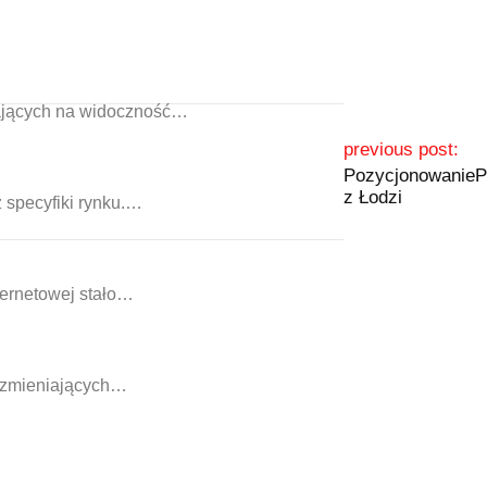
wających na widoczność…
previous post:
Pozycjonowanie
P
z Łodzi
 specyfiki rynku.…
ternetowej stało…
o zmieniających…