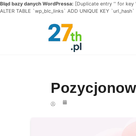
Błąd bazy danych WordPressa:
[Duplicate entry '' for key 
ALTER TABLE `wp_blc_links` ADD UNIQUE KEY `url_hash` (
Skip to content
Pozycjonow