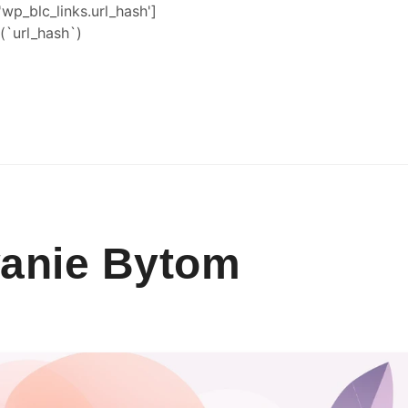
'wp_blc_links.url_hash']
`url_hash`)
anie Bytom