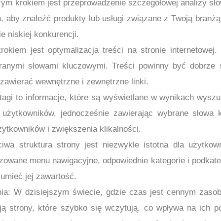
ym krokiem jest przeprowadzenie szczegółowej analizy słów 
, aby znaleźć produkty lub usługi związane z Twoją branż
e niskiej konkurencji.
rokiem jest optymalizacja treści na stronie internetowej
branymi słowami kluczowymi. Treści powinny być dobrze
 zawierać wewnętrzne i zewnętrzne linki.
gi to informacje, które są wyświetlane w wynikach wyszukiw
 użytkowników, jednocześnie zawierając wybrane słowa k
żytkowników i zwiększenia klikalności.
ciwa struktura strony jest niezwykle istotna dla użytk
zowane menu nawigacyjne, odpowiednie kategorie i podkatego
zumieć jej zawartość.
nia: W dzisiejszym świecie, gdzie czas jest cennym zas
ją strony, które szybko się wczytują, co wpływa na ich 