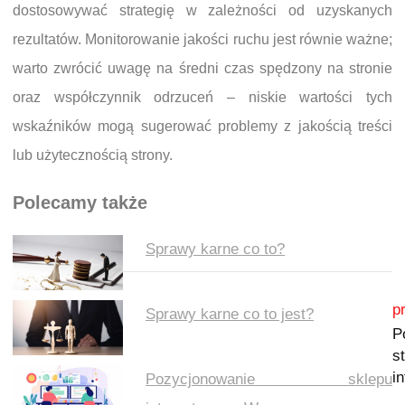
dostosowywać strategię w zależności od uzyskanych
rezultatów. Monitorowanie jakości ruchu jest równie ważne;
warto zwrócić uwagę na średni czas spędzony na stronie
oraz współczynnik odrzuceń – niskie wartości tych
wskaźników mogą sugerować problemy z jakością treści
lub użytecznością strony.
Polecamy także
Sprawy karne co to?
Nawigacja wpisu
p
Sprawy karne co to jest?
P
s
i
Pozycjonowanie sklepu