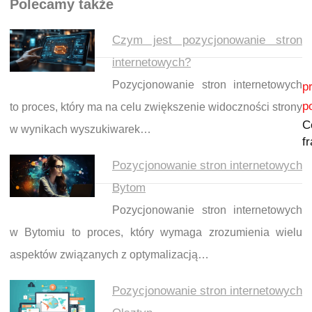
Polecamy także
Czym jest pozycjonowanie stron
internetowych?
Nawigacja wpisu
Pozycjonowanie stron internetowych
p
p
to proces, który ma na celu zwiększenie widoczności strony
C
w wynikach wyszukiwarek…
f
Pozycjonowanie stron internetowych
Bytom
Pozycjonowanie stron internetowych
w Bytomiu to proces, który wymaga zrozumienia wielu
aspektów związanych z optymalizacją…
Pozycjonowanie stron internetowych