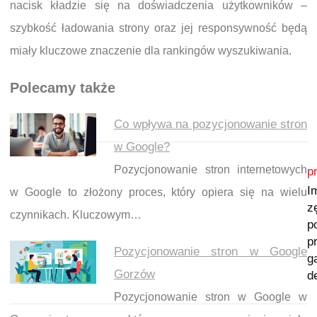
nacisk kładzie się na doświadczenia użytkowników –
szybkość ładowania strony oraz jej responsywność będą
miały kluczowe znaczenie dla rankingów wyszukiwania.
Polecamy także
Co wpływa na pozycjonowanie stron
w Google?
Nawigacja wpisu
Pozycjonowanie stron internetowych
p
I
w Google to złożony proces, który opiera się na wielu
z
czynnikach. Kluczowym…
p
p
Pozycjonowanie stron w Google
g
Gorzów
d
Pozycjonowanie stron w Google w