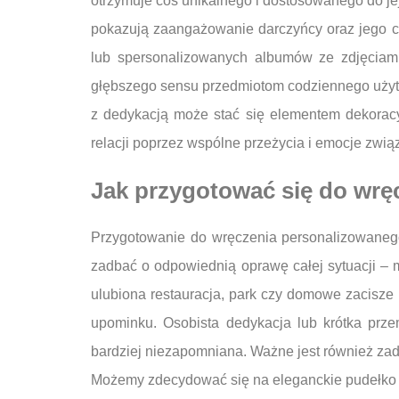
otrzymuje coś unikalnego i dostosowanego do jej
pokazują zaangażowanie darczyńcy oraz jego ch
lub spersonalizowanych albumów ze zdjęciami
głębszego sensu przedmiotom codziennego użyt
z dedykacją może stać się elementem dekoracy
relacji poprzez wspólne przeżycia i emocje zwi
Jak przygotować się do wrę
Przygotowanie do wręczenia personalizowanego 
zadbać o odpowiednią oprawę całej sytuacji – 
ulubiona restauracja, park czy domowe zacisze
upominku. Osobista dedykacja lub krótka prz
bardziej niezapomniana. Ważne jest również zad
Możemy zdecydować się na eleganckie pudełko lu