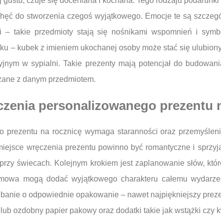
 gustu, czuje się doceniana i kochana. Tego rodzaju podarunki
ęć do stworzenia czegoś wyjątkowego. Emocje te są szczegól
 – takie przedmioty stają się nośnikami wspomnień i symbo
ku – kubek z imieniem ukochanej osoby może stać się ulubion
jnym w sypialni. Takie prezenty mają potencjał do budowani
ązane z danym przedmiotem.
czenia personalizowanego prezentu 
prezentu na rocznicę wymaga staranności oraz przemyślenia 
miejsce wręczenia prezentu powinno być romantyczne i sprzy
 przy świecach. Kolejnym krokiem jest zaplanowanie słów, k
emowa mogą dodać wyjątkowego charakteru całemu wydarzeniu
banie o odpowiednie opakowanie – nawet najpiękniejszy prezent
b ozdobny papier pakowy oraz dodatki takie jak wstążki czy k