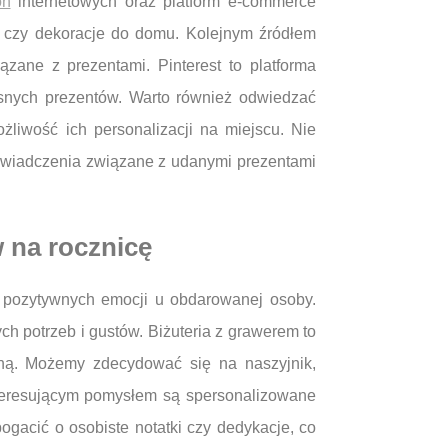
on
internetowych oraz platform e-commerce
eż czy dekoracje do domu. Kolejnym źródłem
zane z prezentami. Pinterest to platforma
asnych prezentów. Warto również odwiedzać
żliwość ich personalizacji na miejscu. Nie
oświadczenia związane z udanymi prezentami
 na rocznicę
 pozytywnych emocji u obdarowanej osoby.
h potrzeb i gustów. Biżuteria z grawerem to
alną. Możemy zdecydować się na naszyjnik,
nteresującym pomysłem są spersonalizowane
gacić o osobiste notatki czy dedykacje, co