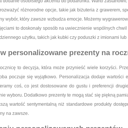
a dodanie osobistego akcentu do podarunku. Warto zastanowić s
 rozważyć różnorodne opcje, takie jak biżuteria z grawerem, s
czny wybór, który zawsze wzbudza emocje. Możemy wygrawerowa
ęciami to doskonały sposób na uwiecznienie wspólnych chwil i
iennego użytku, takich jak kubki czy poduszki z imionami lub
w personalizowane prezenty na rocz
cznicę to decyzja, która może przynieść wiele korzyści. Prze
ba poczuje się wyjątkowo. Personalizacja dodaje wartości e
ieramy coś, co jest dostosowane do gustu i preferencji drugi
nie wyboru. Dodatkowo prezenty te mogą stać się piękną pamią
kszą wartość sentymentalną niż standardowe produkty dostę
any na zawsze.