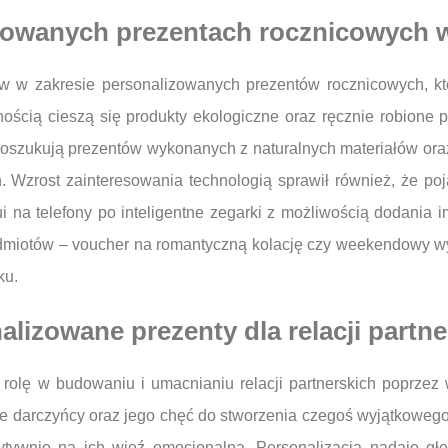
izowanych prezentach rocznicowych 
w w zakresie personalizowanych prezentów rocznicowych, któ
ścią cieszą się produkty ekologiczne oraz ręcznie robione pr
 poszukują prezentów wykonanych z naturalnych materiałów ora
. Wzrost zainteresowania technologią sprawił również, że poj
i na telefony po inteligentne zegarki z możliwością dodania i
dmiotów – voucher na romantyczną kolację czy weekendowy wyja
ku.
alizowane prezenty dla relacji partne
olę w budowaniu i umacnianiu relacji partnerskich poprzez 
 darczyńcy oraz jego chęć do stworzenia czegoś wyjątkowego 
zytywnie na ich więź emocjonalną. Personalizacja nadaje g