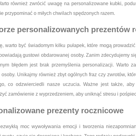
Warto również zwrócić uwagę na personalizowane kubki, podu
ie przypominać o miłych chwilach spędzonych razem.
borze personalizowanych prezentów 
ę, warto być świadomym kilku pułapek, które mogą prowadzić
dpowiadają gustowi obdarowanej osoby. Zanim zdecydujemy się 
ejnym błędem jest brak przemyślenia personalizacji. Warto 
 osoby. Unikajmy również zbyt ogólnych fraz czy zwrotów, kt
go, co odzwierciedli nasze uczucia. Ważne jest także, aby
żyć zamówienie z wyprzedzeniem, aby uniknąć stresu i pośpie
onalizowane prezenty rocznicowe
niezwykłą moc wywoływania emocji i tworzenia niezapomni