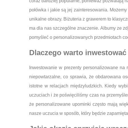
coraz bardziej popularne, ponieważ pozwalają n
połówka i jakie są jej zainteresowania. Możemy
unikalne obrazy. Biżuteria z grawerem to klasy
ma dla nas szczególne znaczenie. Albumy ze zdj
pomyśleć o personalizowanych przedmiotach codz
Dlaczego warto inwestować 
Inwestowanie w prezenty personalizowane na ro
niepowtarzalne, co sprawia, że obdarowana oso
istotne w relacjach międzyludzkich. Kiedy wyb
uczuciach i że poświęciliśmy czas na przemyśle
że personalizowane upominki często mają wię
nasze uczucia w sposób, który będzie zapamięt