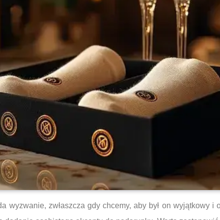
da wyzwanie, zwłaszcza gdy chcemy, aby był on wyjątkowy i o