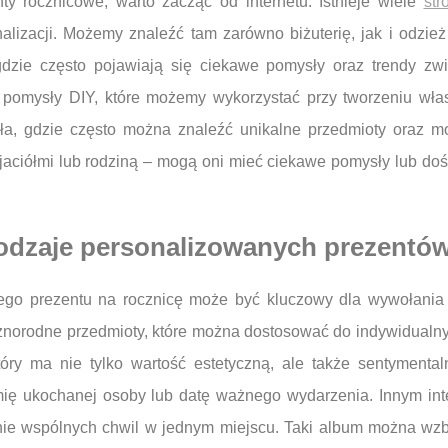
ty rocznicowe, warto zacząć od internetu. Istnieje wiele
str
alizacji. Możemy znaleźć tam zarówno biżuterię, jak i odzi
dzie często pojawiają się ciekawe pomysły oraz trendy zwią
i pomysły DIY, które możemy wykorzystać przy tworzeniu wł
ieła, gdzie często można znaleźć unikalne przedmioty oraz mo
jaciółmi lub rodziną – mogą oni mieć ciekawe pomysły lub d
rodzaje personalizowanych prezentów
go prezentu na rocznicę może być kluczowy dla wywołania
óżnorodne przedmioty, które można dostosować do indywidualnyc
tóry ma nie tylko wartość estetyczną, ale także sentyment
 imię ukochanej osoby lub datę ważnego wydarzenia. Innym i
nie wspólnych chwil w jednym miejscu. Taki album można wzbo