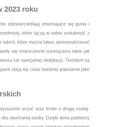
w 2023 roku
re odzwierciedlają zmieniające się gusta i
zedmioty, które łączą w sobie unikalność z
z takich, które można łatwo spersonalizować
awiły się nowoczesne rozwiązania takie jak
mienia lub specjalnej dedykacji. Trendem są
zd stają się coraz bardziej popularne jako
rskich
wyrażanie uczuć oraz troski o drugą osobę.
dla ukochanej osoby. Dzięki temu partnerzy
łębszego sensu nawet prostym przedmiotom