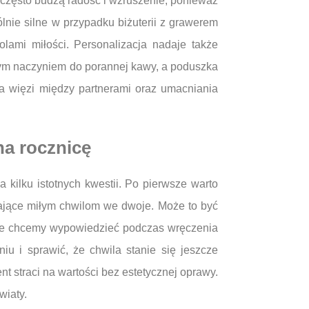
 często budzą radość i wzruszenie, ponieważ
nie silne w przypadku biżuterii z grawerem
lami miłości. Personalizacja nadaje także
ym naczyniem do porannej kawy, a poduszka
a więzi między partnerami oraz umacniania
na rocznicę
kilku istotnych kwestii. Po pierwsze warto
jające miłym chwilom we dwoje. Może to być
tóre chcemy wypowiedzieć podczas wręczenia
 i sprawić, że chwila stanie się jeszcze
 straci na wartości bez estetycznej oprawy.
wiaty.