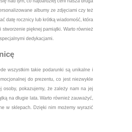
ię nad tym, co najbardziej ceni nasza druga
personalizowane albumy ze zdjęciami czy też
ć datę rocznicy lub krótką wiadomość, która
 stworzenie pięknej pamiątki. Warto również
 specjalnymi dedykacjami.
nicę
de wszystkim takie podarunki są unikalne i
mocjonalnej do prezentu, co jest niezwykle
ej osoby, pokazujemy, że zależy nam na jej
tką na długie lata. Warto również zauważyć,
pne w sklepach. Dzięki nim możemy wyrazić