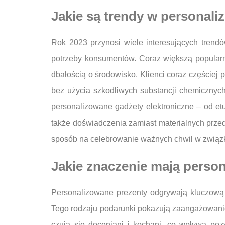
Jakie są trendy w personal
Rok 2023 przynosi wiele interesujących trendó
potrzeby konsumentów. Coraz większą popularno
dbałością o środowisko. Klienci coraz częściej
bez użycia szkodliwych substancji chemicznych
personalizowane gadżety elektroniczne – od etu
także doświadczenia zamiast materialnych prze
sposób na celebrowanie ważnych chwil w związ
Jakie znaczenie mają person
Personalizowane prezenty odgrywają kluczową r
Tego rodzaju podarunki pokazują zaangażowanie
czują się doceniani i kochani, co wpływa po