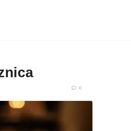
znica
0