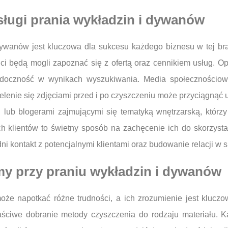
ługi prania wykładzin i dywanów
ywanów jest kluczowa dla sukcesu każdego biznesu w tej bra
enci będą mogli zapoznać się z ofertą oraz cennikiem usług. O
doczność w wynikach wyszukiwania. Media społecznościowe 
elenie się zdjęciami przed i po czyszczeniu może przyciągnąć 
 lub blogerami zajmującymi się tematyką wnętrzarską, którzy 
 klientów to świetny sposób na zachęcenie ich do skorzystani
kontakt z potencjalnymi klientami oraz budowanie relacji w s
my przy praniu wykładzin i dywanów
oże napotkać różne trudności, a ich zrozumienie jest kluczo
aściwe dobranie metody czyszczenia do rodzaju materiału. 