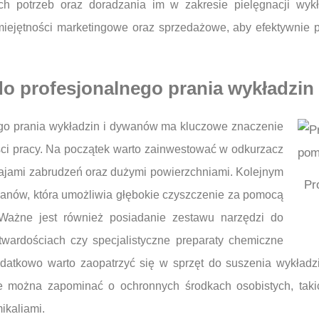
ch potrzeb oraz doradzania im w zakresie pielęgnacji wy
 umiejętności marketingowe oraz sprzedażowe, aby efektywnie
 do profesjonalnego prania wykładzi
go prania wykładzin i dywanów ma kluczowe znaczenie
ści pracy. Na początek warto zainwestować w odkurzacz
zajami zabrudzeń oraz dużymi powierzchniami. Kolejnym
Pr
anów, która umożliwia głębokie czyszczenie za pomocą
 Ważne jest również posiadanie zestawu narzędzi do
twardościach czy specjalistyczne preparaty chemiczne
atkowo warto zaopatrzyć się w sprzęt do suszenia wykładzi
 można zapominać o ochronnych środkach osobistych, takic
ikaliami.