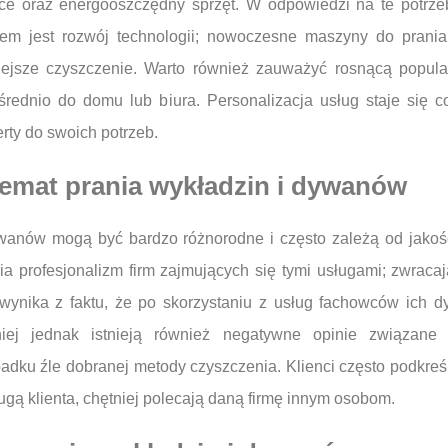
ce oraz energooszczędny sprzęt. W odpowiedzi na te potrze
endem jest rozwój technologii; nowoczesne maszyny do pr
iejsze czyszczenie. Warto również zauważyć rosnącą popular
ednio do domu lub biura. Personalizacja usług staje się co
rty do swoich potrzeb.
 temat prania wykładzin i dywanów
dywanów mogą być bardzo różnorodne i często zależą od jakoś
a profesjonalizm firm zajmujących się tymi usługami; zwracaj
wynika z faktu, że po skorzystaniu z usług fachowców ich 
niej jednak istnieją również negatywne opinie związane
ku źle dobranej metody czyszczenia. Klienci często podkreślaj
gą klienta, chętniej polecają daną firmę innym osobom.