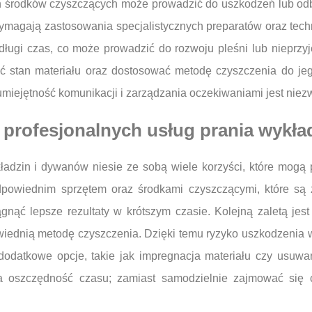
h środków czyszczących może prowadzić do uszkodzeń lub od
e wymagają zastosowania specjalistycznych preparatów oraz tec
 długi czas, co może prowadzić do rozwoju pleśni lub nieprz
ć stan materiału oraz dostosować metodę czyszczenia do jeg
iejętność komunikacji i zarządzania oczekiwaniami jest niezw
 z profesjonalnych usług prania wykł
ładzin i dywanów niesie ze sobą wiele korzyści, które mogą p
dpowiednim sprzętem oraz środkami czyszczącymi, które są 
gnąć lepsze rezultaty w krótszym czasie. Kolejną zaletą jes
owiednią metodę czyszczenia. Dzięki temu ryzyko uszkodzenia
 dodatkowe opcje, takie jak impregnacja materiału czy usuw
 na oszczędność czasu; zamiast samodzielnie zajmować się
.