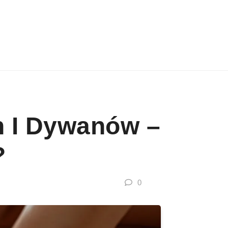
n I Dywanów –
?
0