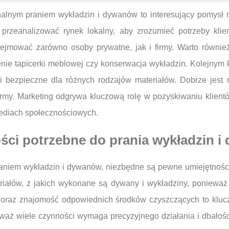
onalnym praniem wykładzin i dywanów to interesujący pomysł 
 przeanalizować rynek lokalny, aby zrozumieć potrzeby klie
ejmować zarówno osoby prywatne, jak i firmy. Warto równie
nie tapicerki meblowej czy konserwacja wykładzin. Kolejnym 
i bezpieczne dla różnych rodzajów materiałów. Dobrze jest 
rmy. Marketing odgrywa kluczową rolę w pozyskiwaniu klientó
ediach społecznościowych.
ości potrzebne do prania wykładzin 
raniem wykładzin i dywanów, niezbędne są pewne umiejętności
riałów, z jakich wykonane są dywany i wykładziny, poniewa
oraz znajomość odpowiednich środków czyszczących to klucz
waż wiele czynności wymaga precyzyjnego działania i dbałośc