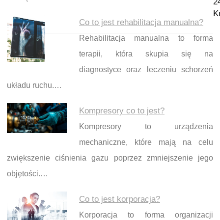
2
K
Co to jest rehabilitacja manualna?
Rehabilitacja manualna to forma
terapii, która skupia się na
diagnostyce oraz leczeniu schorzeń
układu ruchu.…
Kompresory co to jest?
Kompresory to urządzenia
mechaniczne, które mają na celu
zwiększenie ciśnienia gazu poprzez zmniejszenie jego
objętości.…
Co to jest korporacja?
Korporacja to forma organizacji