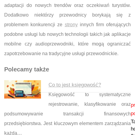
adaptacji do nowych trendów oraz oczekiwań turystów.
Dodatkowo niektórzy przewodnicy borykają się z
problemem konkurencji ze
strony
innych firm oferujących
podobne usługi lub nowych technologii takich jak aplikacje
mobilne czy audioprzewodniki, które mogą ograniczać
zapotrzebowanie na tradycyjne usługi przewodnickie.
Polecamy także
Co to jest księgowość?
Księgowość to systematyczne
Nawigacja wpisu
rejestrowanie, klasyfikowanie oraz
p
p
podsumowywanie transakcji finansowych
T
przedsiębiorstwa. Jest kluczowym elementem zarządzania
h
każdą…