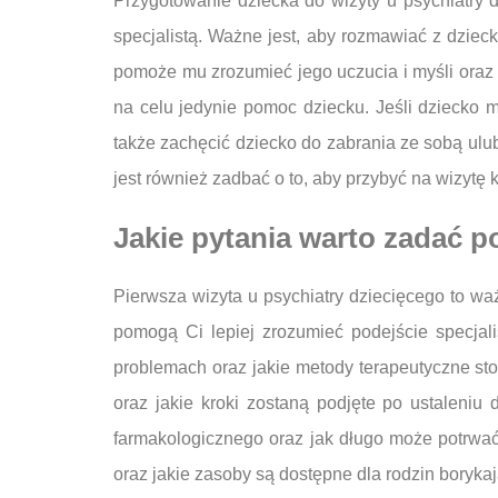
Przygotowanie dziecka do wizyty u psychiatry 
specjalistą. Ważne jest, aby rozmawiać z dziec
pomoże mu zrozumieć jego uczucia i myśli oraz n
na celu jedynie pomoc dziecku. Jeśli dziecko 
także zachęcić dziecko do zabrania ze sobą ul
jest również zadbać o to, aby przybyć na wizytę
Jakie pytania warto zadać p
Pierwsza wizyta u psychiatry dziecięcego to wa
pomogą Ci lepiej zrozumieć podejście specjal
problemach oraz jakie metody terapeutyczne st
oraz jakie kroki zostaną podjęte po ustaleni
farmakologicznego oraz jak długo może potrwać 
oraz jakie zasoby są dostępne dla rodzin boryk