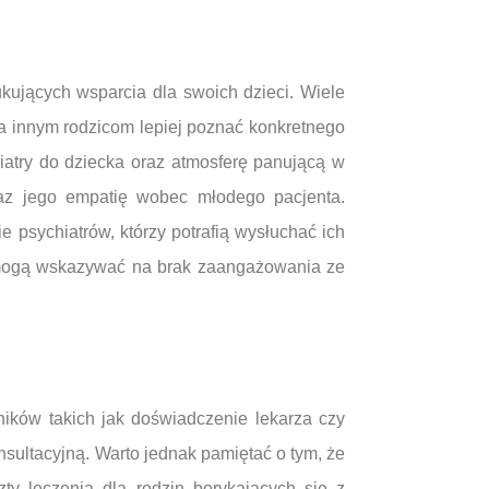
ujących wsparcia dla swoich dzieci. Wiele
la innym rodzicom lepiej poznać konkretnego
iatry do dziecka oraz atmosferę panującą w
raz jego empatię wobec młodego pacjenta.
psychiatrów, którzy potrafią wysłuchać ich
e mogą wskazywać na brak zaangażowania ze
ików takich jak doświadczenie lekarza czy
nsultacyjną. Warto jednak pamiętać o tym, że
ty leczenia dla rodzin borykających się z