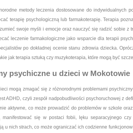
óżnorodne metody leczenia dostosowane do indywidualnych p
cać terapię psychologiczną lub farmakoterapię. Terapia pozna
umieć swoje myśli i emocje oraz nauczyć się radzić sobie z 
ać leczenie farmakologiczne jako wsparcie dla terapii psycho
ecjalistów po dokładnej ocenie stanu zdrowia dziecka. Opróc
akie jak terapia sztuką czy muzykoterapia, które mogą być szc
emy psychiczne u dzieci w Mokotowie
zieci mogą zmagać się z różnorodnymi problemami psychicznym
est ADHD, czyli zespół nadpobudliwości psychoruchowej z def
rnie aktywne, co może prowadzić do problemów w szkole oraz 
manifestować się w postaci fobii, lęku separacyjnego czy 
ują u nich strach, co może ograniczać ich codzienne funkcjono