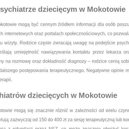
 psychiatrze dziecięcym w Mokotowie
okotowie mogą być cennym źródłem informacji dla osób poszuk
ch internetowych oraz portalach społecznościowych, co pozwa
iu wizyty. Rodzice często zwracają uwagę na podejście psych
eślają umiejętność nawiązywania kontaktu przez lekarza o
y na rozmowę oraz dokładność diagnozy – rodzice cenią sobie 
ch dalszego postępowania terapeutycznego. Negatywne opini
rapii.
chiatrów dziecięcych w Mokotowie
otowie mogą się znacznie różnić w zależności od wielu czynn
ylują zazwyczaj od 150 do 400 zł za sesję terapeutyczną lub ko
ania z refundacji przez NFZ, co może znacznie obniżyć kosz