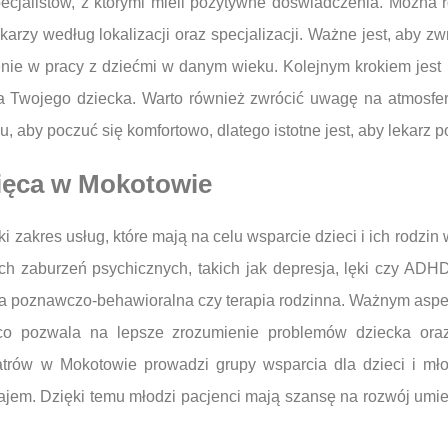
ecjalistów, z którymi mieli pozytywne doświadczenia. Można r
arzy według lokalizacji oraz specjalizacji. Ważne jest, aby z
enie w pracy z dziećmi w danym wieku. Kolejnym krokiem jest 
dla Twojego dziecka. Warto również zwrócić uwagę na atmosfer
 aby poczuć się komfortowo, dlatego istotne jest, aby lekarz po
cięca w Mokotowie
i zakres usług, które mają na celu wsparcie dzieci i ich rodzin
h zaburzeń psychicznych, takich jak depresja, lęki czy ADHD
pia poznawczo-behawioralna czy terapia rodzinna. Ważnym aspek
co pozwala na lepsze zrozumienie problemów dziecka oraz
atrów w Mokotowie prowadzi grupy wsparcia dla dzieci i mło
jem. Dzięki temu młodzi pacjenci mają szansę na rozwój umie