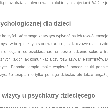
ią oraz utratą zainteresowania ulubionymi zajęciami. Ważne je
sychologicznej dla dzieci
le korzyści, które mogą znacząco wpłynąć na ich rozwój emocjo
yśli w bezpiecznym środowisku, co jest kluczowe dla ich zdr
mi emocjami, co przekłada się na lepsze radzenie sobie w tr
nych, takich jak komunikacja czy rozwiązywanie konfliktów. Dzi
nnych. Ponadto terapia może wspierać proces nauki poprze
ażyć, że terapia nie tylko pomaga dziecku, ale także angażu
wizyty u psychiatry dziecięcego