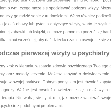
dziecięcego jest kluczowe dla zapewnienia mu komfortu i po
kiem o tym, czego może się spodziewać podczas wizyty. Można
auczy go radzić sobie z trudnościami. Warto również podkreśli
ma jakieś obawy lub pytania dotyczące wizyty, warto je wysłu
ubionej zabawki lub książki, co może pomóc mu poczuć się bar
 kilka minut wcześniej, aby dać dziecku czas na oswojenie się 
odczas pierwszej wizyty u psychiatry
żny krok w kierunku wsparcia zdrowia psychicznego Twojego dz
isty oraz metody leczenia. Możesz zapytać o doświadczenie
osuje w swojej praktyce. Dobrym pomysłem jest również zapyta
u diagnozy. Ważne jest również dowiedzenie się o możliwych
terapia. Nie wahaj się pytać o to, jak możesz wspierać swoj
ających się z podobnymi problemami.