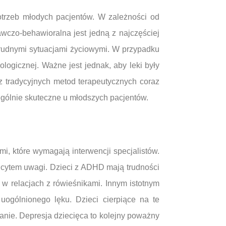
otrzeb młodych pacjentów. W zależności od
wczo-behawioralna jest jedną z najczęściej
trudnymi sytuacjami życiowymi. W przypadku
logicznej. Ważne jest jednak, aby leki były
z tradycyjnych metod terapeutycznych coraz
zególnie skuteczne u młodszych pacjentów.
i, które wymagają interwencji specjalistów.
icytem uwagi. Dzieci z ADHD mają trudności
w relacjach z rówieśnikami. Innym istotnym
uogólnionego lęku. Dzieci cierpiące na te
wanie. Depresja dziecięca to kolejny poważny