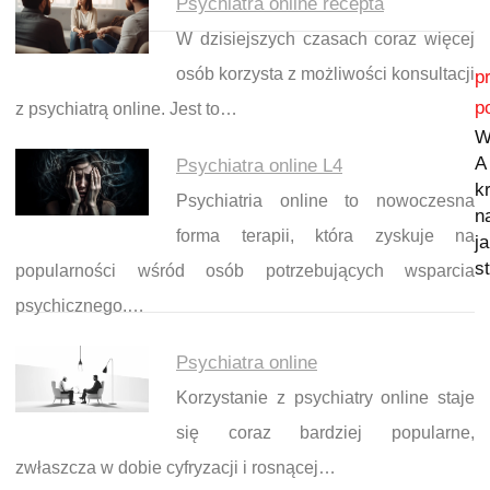
Psychiatra online recepta
W dzisiejszych czasach coraz więcej
Nawigacja wpisu
osób korzysta z możliwości konsultacji
p
p
z psychiatrą online. Jest to…
W
A
Psychiatra online L4
k
Psychiatria online to nowoczesna
n
forma terapii, która zyskuje na
j
s
popularności wśród osób potrzebujących wsparcia
psychicznego.…
Psychiatra online
Korzystanie z psychiatry online staje
się coraz bardziej popularne,
zwłaszcza w dobie cyfryzacji i rosnącej…