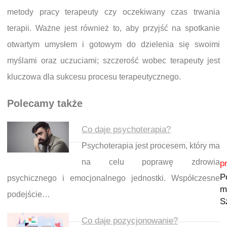
metody pracy terapeuty czy oczekiwany czas trwania
terapii. Ważne jest również to, aby przyjść na spotkanie
otwartym umysłem i gotowym do dzielenia się swoimi
myślami oraz uczuciami; szczerość wobec terapeuty jest
kluczowa dla sukcesu procesu terapeutycznego.
Polecamy także
Co daje psychoterapia?
Psychoterapia jest procesem, który ma
Nawigacja wpisu
na celu poprawę zdrowia
p
P
psychicznego i emocjonalnego jednostki. Współczesne
m
podejście…
S
Co daje pozycjonowanie?