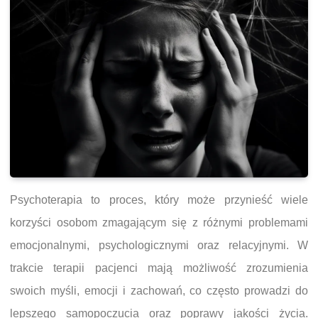
Psychoterapia to proces, który może przynieść wiele
korzyści osobom zmagającym się z różnymi problemami
emocjonalnymi, psychologicznymi oraz relacyjnymi. W
trakcie terapii pacjenci mają możliwość zrozumienia
swoich myśli, emocji i zachowań, co często prowadzi do
lepszego samopoczucia oraz poprawy jakości życia.