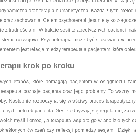
leżności od potrzeb pacjenta oraz podejścia terapeuty. Najczę
dynamiczna oraz terapia humanistyczna. Każda z tych metod ma
 oraz zachowania. Celem psychoterapii jest nie tylko złagodz
ie z trudnościami. W trakcie sesji terapeutycznych pacjenci ma
bistemu rozwojowi. Psychoterapia może być stosowana w przyp
entem jest relacja między terapeutą a pacjentem, która opiera 
erapii krok po kroku
czowych etapów, które pomagają pacjentom w osiągnięciu za
j terapeuta poznaje pacjenta oraz jego problemy. To ważny m
by. Następnie rozpoczyna się właściwy proces terapeutyczny,
ualnych potrzeb pacjenta. Sesje odbywają się regularnie, zazw
woich myśli i emocji, a terapeuta wspiera go w analizie tyc
reślonych ćwiczeń czy refleksji pomiędzy sesjami. Dzięki 