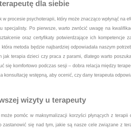
erapeutę dla siebie
w procesie psychoterapii, który może znacząco wpłynąć na efek
 specjalisty. Po pierwsze, warto zwrócić uwagę na kwalifikac
tałcenie oraz certyfikaty potwierdzające ich kompetencje 
ę, która metoda będzie najbardziej odpowiadała naszym potrze
ich jak terapia dzieci czy praca z parami, dlatego warto pos
zuć się komfortowo podczas sesji – dobra relacja między tera
 na konsultację wstępną, aby ocenić, czy dany terapeuta odpo
wszej wizyty u terapeuty
 może pomóc w maksymalizacji korzyści płynących z terapii o
o zastanowić się nad tym, jakie są nasze cele związane z ter