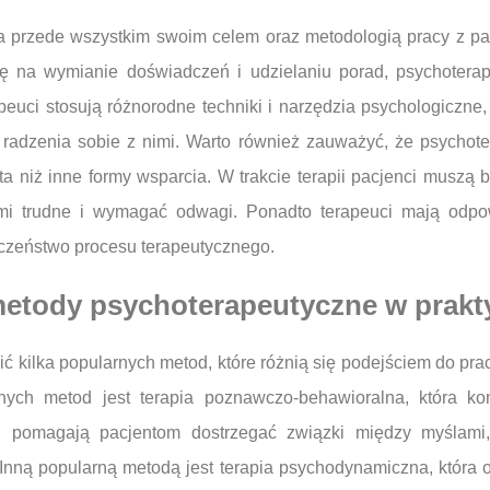
ia przede wszystkim swoim celem oraz metodologią pracy z p
się na wymianie doświadczeń i udzielaniu porad, psychoter
peuci stosują różnorodne techniki i narzędzia psychologiczne
 radzenia sobie z nimi. Warto również zauważyć, że psychote
a niż inne formy wsparcia. W trakcie terapii pacjenci muszą 
i trudne i wymagać odwagi. Ponadto terapeuci mają odpow
czeństwo procesu terapeutycznego.
 metody psychoterapeutyczne w prakt
 kilka popularnych metod, które różnią się podejściem do pr
nych metod jest terapia poznawczo-behawioralna, która konce
i pomagają pacjentom dostrzegać związki między myślami
nną popularną metodą jest terapia psychodynamiczna, która o