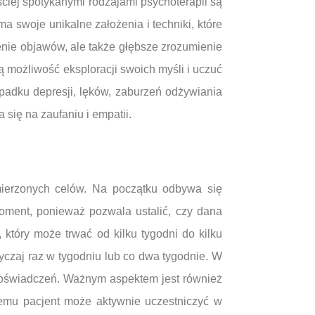
ściej spotykanymi rodzajami psychoterapii są
 swoje unikalne założenia i techniki, które
enie objawów, ale także głębsze zrozumienie
ją możliwość eksploracji swoich myśli i uczuć
adku depresji, lęków, zaburzeń odżywiania
się na zaufaniu i empatii.
mierzonych celów. Na początku odbywa się
oment, ponieważ pozwala ustalić, czy dana
 który może trwać od kilku tygodni do kilku
yczaj raz w tygodniu lub co dwa tygodnie. W
h doświadczeń. Ważnym aspektem jest również
temu pacjent może aktywnie uczestniczyć w