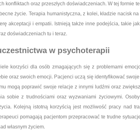
konfliktach oraz przeszłych doświadczeniach. W tej formie t
ecne życie. Terapia humanistyczna, z kolei, kładzie nacisk na 
rę akceptacji i empatii. Istnieją także inne podejścia, takie ja
raz doświadczeniach tu i teraz.
 uczestnictwa w psychoterapii
wiele korzyści dla osób zmagających się z problemami emocjo
bie oraz swoich emocji. Pacjenci uczą się identyfikować swoje
emu mogą poprawić swoje relacje z innymi ludźmi oraz zwiększ
nia sobie z trudnościami oraz wyzwaniami życiowymi. Osoby
cia. Kolejną istotną korzyścią jest możliwość pracy nad t
erapeuci pomagają pacjentom przepracować te trudne sytuacje
 nad własnym życiem.