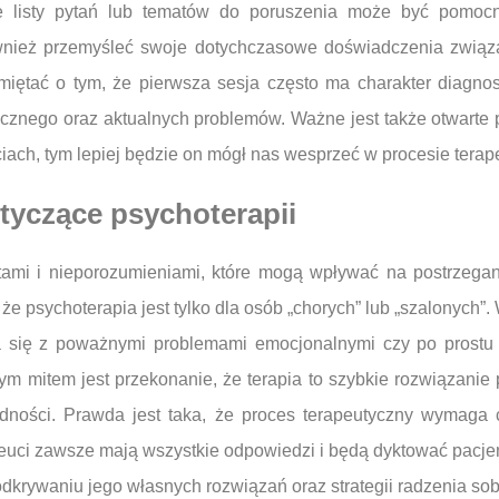
 listy pytań lub tematów do poruszenia może być pomocn
ównież przemyśleć swoje dotychczasowe doświadczenia związ
amiętać o tym, że pierwsza sesja często ma charakter diagno
hicznego oraz aktualnych problemów. Ważne jest także otwarte 
ciach, tym lepiej będzie on mógł nas wesprzeć w procesie tera
otyczące psychoterapii
tami i nieporozumieniami, które mogą wpływać na postrzegan
e psychoterapia jest tylko dla osób „chorych” lub „szalonych”.
 się z poważnymi problemami emocjonalnymi czy po prostu c
m mitem jest przekonanie, że terapia to szybkie rozwiązanie 
rudności. Prawda jest taka, że proces terapeutyczny wymaga
euci zawsze mają wszystkie odpowiedzi i będą dyktować pacjent
odkrywaniu jego własnych rozwiązań oraz strategii radzenia sob