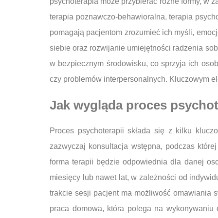
psychoterapia może przybierać różne formy, w za
terapia poznawczo-behawioralna, terapia psycho
pomagają pacjentom zrozumieć ich myśli, emocje
siebie oraz rozwijanie umiejętności radzenia sob
w bezpiecznym środowisku, co sprzyja ich oso
czy problemów interpersonalnych. Kluczowym elem
Jak wygląda proces psychot
Proces psychoterapii składa się z kilku klu
zazwyczaj konsultacja wstępna, podczas które
forma terapii będzie odpowiednia dla danej oso
miesięcy lub nawet lat, w zależności od indywid
trakcie sesji pacjent ma możliwość omawiania s
praca domowa, która polega na wykonywaniu ok