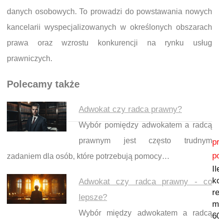
danych osobowych. To prowadzi do powstawania nowych
kancelarii wyspecjalizowanych w określonych obszarach
prawa oraz wzrostu konkurencji na rynku usług
prawniczych.
Polecamy także
Adwokat czy radca prawny?
Wybór pomiędzy adwokatem a radcą
Nawigacja wpisu
prawnym jest często trudnym
p
p
zadaniem dla osób, które potrzebują pomocy…
Il
k
Adwokat czy radca prawny - co
r
lepsze?
m
Wybór między adwokatem a radcą
6