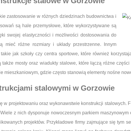
nstrukcje stalowe w Gorzowie
kie zastosowanie w różnych dziedzinach budownictwa i
osowań są hale przemysłowe, które wykorzystywane są
ki swojej elastyczności i możliwości dostosowania do
gą mieć różne rozmiary i układy przestrzenne. Innym
takie jak szkoły czy centra sportowe, które również korzystaj
 także mosty oraz wiadukty stalowe, które łączą różne części 
ie mieszkaniowym, gdzie często stanowią elementy nośne no
strukcjami stalowymi w Gorzowie
ię w projektowaniu oraz wykonawstwie konstrukcji stalowych. F
w. Wiele z nich dysponuje nowoczesnym parkiem maszynowym or
likowanych projektów. Przykładowe firmy zajmujące się tym se