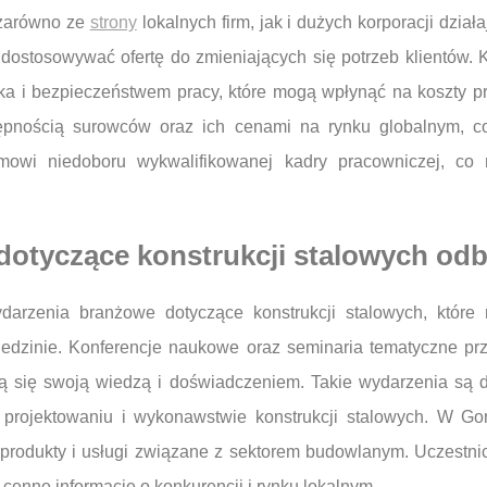
 zarówno ze
strony
lokalnych firm, jak i dużych korporacji dzia
 dostosowywać ofertę do zmieniających się potrzeb klientów
 i bezpieczeństwem pracy, które mogą wpłynąć na koszty produ
pnością surowców oraz ich cenami na rynku globalnym, co
owi niedoboru wykwalifikowanej kadry pracowniczej, co 
dotyczące konstrukcji stalowych od
arzenia branżowe dotyczące konstrukcji stalowych, któr
edzinie. Konferencje naukowe oraz seminaria tematyczne przy
dzielą się swoją wiedzą i doświadczeniem. Takie wydarzenia s
 projektowaniu i wykonawstwie konstrukcji stalowych. W Go
rodukty i usługi związane z sektorem budowlanym. Uczestni
enne informacje o konkurencji i rynku lokalnym.