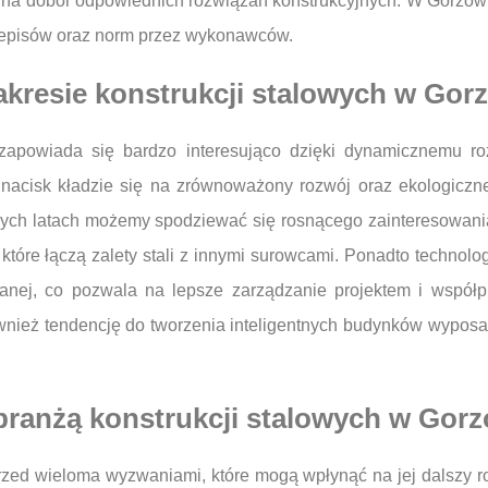
na dobór odpowiednich rozwiązań konstrukcyjnych. W Gorzowie
rzepisów oraz norm przez wykonawców.
zakresie konstrukcji stalowych w Gor
 zapowiada się bardzo interesująco dzięki dynamicznemu ro
nacisk kładzie się na zrównoważony rozwój oraz ekologiczn
zych latach możemy spodziewać się rosnącego zainteresowania
óre łączą zalety stali z innymi surowcami. Ponadto technologi
lanej, co pozwala na lepsze zarządzanie projektem i współ
ież tendencję do tworzenia inteligentnych budynków wypos
 branżą konstrukcji stalowych w Gor
przed wieloma wyzwaniami, które mogą wpłynąć na jej dalszy r