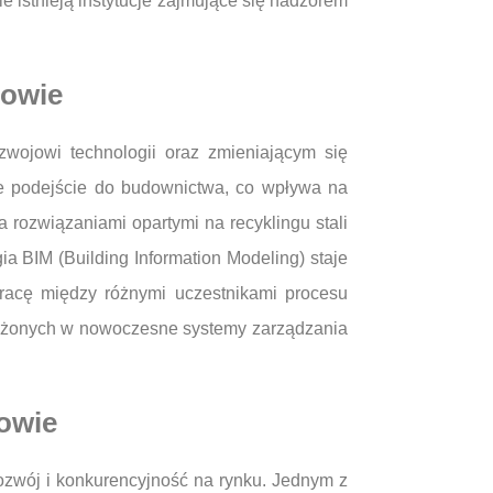
 istnieją instytucje zajmujące się nadzorem
zowie
zwojowi technologii oraz zmieniającym się
e podejście do budownictwa, co wpływa na
 rozwiązaniami opartymi na recyklingu stali
a BIM (Building Information Modeling) staje
pracę między różnymi uczestnikami procesu
ażonych w nowoczesne systemy zarządzania
zowie
ozwój i konkurencyjność na rynku. Jednym z