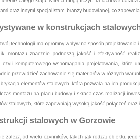
na terenie całego kraju. Klienci mogą liczyć na fachowe dorad
ektami oraz innymi specjalistami branży budowlanej, co zapewni
zystywane w konstrukcjach stalowyc
ozwój technologii ma ogromny wpływ na sposób projektowania i
hniki montażu znacznie podnoszą jakość i efektywność real
, czyli komputerowego wspomagania projektowania, które um
ładnie przewidzieć zachowanie się materiałów w różnych warun
fabrykacja elementów stalowych, która pozwala na ich produkc
czas montażu na placu budowy i skraca czas realizacji inwest
tów stalowych, które zapewniają wysoką jakość połączeń oraz 
strukcji stalowych w Gorzowie
e zależą od wielu czynników, takich jak rodzaj obiektu, jego