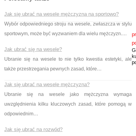
Jak się ubrać na wesele mężczyzna na sportowo?
Wybór odpowiedniego stroju na wesele, zwłaszcza w stylu
Nawigacja wpisu
sportowym, może być wyzwaniem dla wielu mężczyzn.…
p
p
Jak ubrać się na wesele?
G
k
Ubranie się na wesele to nie tylko kwestia estetyki, ale
p
także przestrzegania pewnych zasad, które…
Jak się ubrać na wesele mężczyzna?
Ubranie się na wesele jako mężczyzna wymaga
uwzględnienia kilku kluczowych zasad, które pomogą w
odpowiednim…
Jak się ubrać na rozwód?