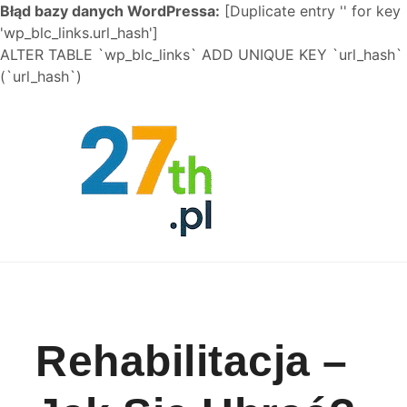
Błąd bazy danych WordPressa:
[Duplicate entry '' for key
'wp_blc_links.url_hash']
ALTER TABLE `wp_blc_links` ADD UNIQUE KEY `url_hash`
(`url_hash`)
Skip to content
Rehabilitacja –