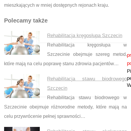
mieszkających w mniej dostępnych rejonach kraju.
Polecamy także
Rehabilitacja kręgosłupa Szczecin
Rehabilitacja kręgosłupa w
Nawigacja wpisu
Szczecinie obejmuje szereg metod,
p
p
które mają na celu poprawę stanu zdrowia pacjentów…
P
pe
Rehabilitacja stawu biodrowego
W
Szczecin
Rehabilitacja stawu biodrowego w
Szczecinie obejmuje różnorodne metody, które mają na
celu przywrócenie pełnej sprawności…