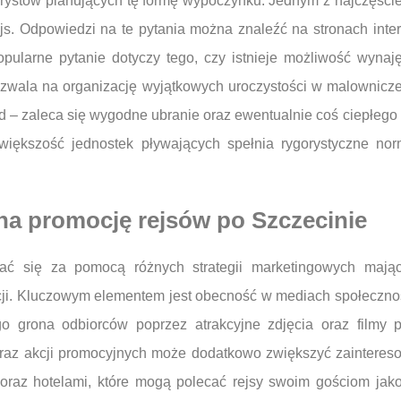
rystów planujących tę formę wypoczynku. Jednym z najczęściej
ejs. Odpowiedzi na te pytania można znaleźć na stronach inte
popularne pytanie dotyczy tego, czy istnieje możliwość wynaj
pozwala na organizację wyjątkowych uroczystości w malowniczej
d – zaleca się wygodne ubranie oraz ewentualnie coś ciepłego 
większość jednostek pływających spełnia rygorystyczne no
na promocję rejsów po Szczecinie
 się za pomocą różnych strategii marketingowych mający
acji. Kluczowym elementem jest obecność w mediach społecznoś
o grona odbiorców poprzez atrakcyjne zdjęcia oraz filmy p
az akcji promocyjnych może dodatkowo zwiększyć zaintereso
oraz hotelami, które mogą polecać rejsy swoim gościom jako 