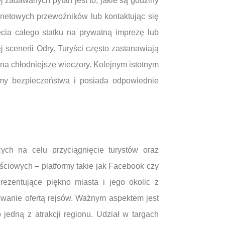
 zadawanych pytań jest to, jakie są godziny
rnetowych przewoźników lub kontaktując się
ęcia całego statku na prywatną imprezę lub
 scenerii Odry. Turyści często zastanawiają
na chłodniejsze wieczory. Kolejnym istotnym
rmy bezpieczeństwa i posiada odpowiednie
ch na celu przyciągnięcie turystów oraz
ciowych – platformy takie jak Facebook czy
rezentujące piękno miasta i jego okolic z
wanie ofertą rejsów. Ważnym aspektem jest
jedną z atrakcji regionu. Udział w targach