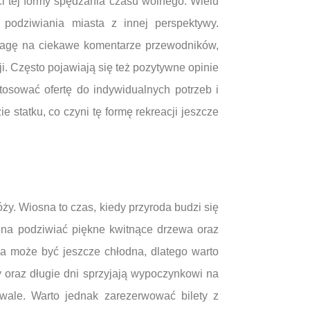
i tej formy spędzania czasu wolnego. Wielu
 podziwiania miasta z innej perspektywy.
uwagę na ciekawe komentarze przewodników,
. Często pojawiają się też pozytywne opinie
tosować ofertę do indywidualnych potrzeb i
e statku, co czyni tę formę rekreacji jeszcze
y. Wiosna to czas, kiedy przyroda budzi się
żna podziwiać piękne kwitnące drzewa oraz
na może być jeszcze chłodna, dlatego warto
y oraz długie dni sprzyjają wypoczynkowi na
iwale. Warto jednak zarezerwować bilety z