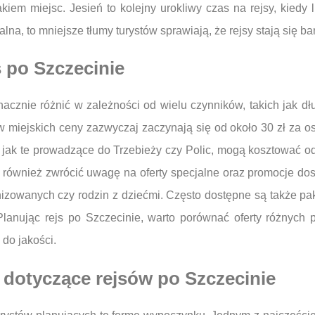
em miejsc. Jesień to kolejny urokliwy czas na rejsy, kiedy l
a, to mniejsze tłumy turystów sprawiają, że rejsy stają się bar
s po Szczecinie
cznie różnić w zależności od wielu czynników, takich jak dług
w miejskich ceny zazwyczaj zaczynają się od około 30 zł za os
ie jak te prowadzące do Trzebieży czy Polic, mogą kosztować 
 również zwrócić uwagę na oferty specjalne oraz promocje dos
anizowanych czy rodzin z dziećmi. Często dostępne są także pa
Planując rejs po Szczecinie, warto porównać oferty różnych 
 do jakości.
a dotyczące rejsów po Szczecinie