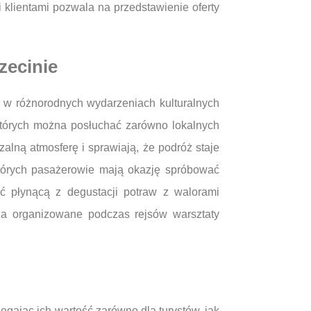
 klientami pozwala na przedstawienie oferty
zecinie
a w różnorodnych wydarzeniach kulturalnych
których można posłuchać zarówno lokalnych
alną atmosferę i sprawiają, że podróż staje
których pasażerowie mają okazję spróbować
ć płynącą z degustacji potraw z walorami
 na organizowane podczas rejsów warsztaty
gając ich wartość zarówno dla turystów, jak