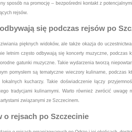
ejny sposób na promocję – bezpośredni kontakt z potencjalnymi
ących rejsów.
 odbywają się podczas rejsów po Szc
dziwiania pięknych widoków, ale także okazja do uczestnictw
ie letnim często odbywają się koncerty muzyczne, podczas 
norodne gatunki muzyczne. Takie wydarzenia tworzą niepowtarz
arnym pomysłem są tematyczne wieczory kulinarne, podczas 
 lokalnych kucharzy. Takie doświadczenie łączy przyjemnoś
i jego tradycjami kulinarnymi. Warto również zwrócić uwagę
 i artystami związanymi ze Szczecinem.
 o rejsach po Szczecinie
ie o rejsach organizowanych po Odrze i jej okolicach, dostrze