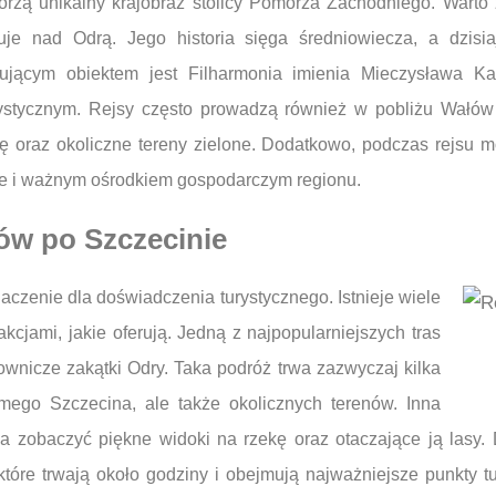
orzą unikalny krajobraz stolicy Pomorza Zachodniego. Warto
ruje nad Odrą. Jego historia sięga średniowiecza, a dzisi
sującym obiektem jest Filharmonia imienia Mieczysława Ka
rtystycznym. Rejsy często prowadzą również w pobliżu Wałó
ę oraz okoliczne tereny zielone. Dodatkowo, podczas rejsu mo
ce i ważnym ośrodkiem gospodarczym regionu.
sów po Szczecinie
aczenie dla doświadczenia turystycznego. Istnieje wiele
rakcjami, jakie oferują. Jedną z najpopularniejszych tras
lownicze zakątki Odry. Taka podróż trwa zazwyczaj kilka
mego Szczecina, ale także okolicznych terenów. Inna
a zobaczyć piękne widoki na rzekę oraz otaczające ją lasy. Dl
które trwają około godziny i obejmują najważniejsze punkty 