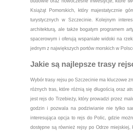
budowle oraz nowoczesne inwestycje, które tw
Książąt Pomorskich, który majestatycznie gó
turystycznych w Szczecinie. Kolejnym intere
architekturą, ale także bogatym programem a
spacerowym i oferują wspaniałe widoki na rzek
jednym z największych portów morskich w Pols
Jakie są najlepsze trasy rej
Wybór trasy rejsu po Szczecinie ma kluczowe zn
różnych tras, które różnią się długością oraz at
jest rejs do Trzebieży, który prowadzi przez ma
godzin i pozwala na podziwianie nie tylko sa
interesująca opcja to rejs do Polic, gdzie możn
dostępne są również rejsy po Odrze miejskiej, 