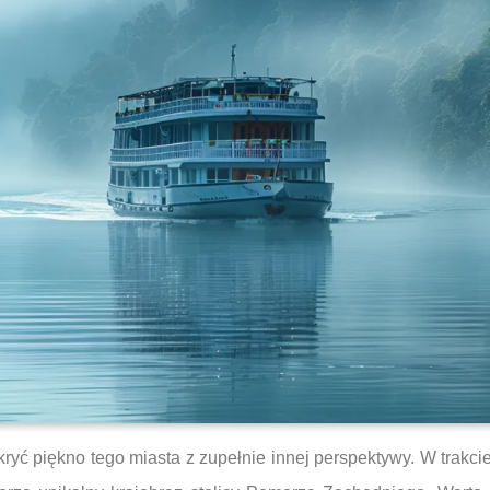
kryć piękno tego miasta z zupełnie innej perspektywy. W trakc