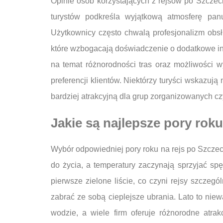
Opinie osób korzystających z rejsów po Szczec
turystów podkreśla wyjątkową atmosferę pan
Użytkownicy często chwalą profesjonalizm ob
które wzbogacają doświadczenie o dodatkowe info
na temat różnorodności tras oraz możliwości w
preferencji klientów. Niektórzy turyści wskazują
bardziej atrakcyjną dla grup zorganizowanych cz
Jakie są najlepsze pory roku
Wybór odpowiedniej pory roku na rejs po Szczeci
do życia, a temperatury zaczynają sprzyjać s
pierwsze zielone liście, co czyni rejsy szcze
zabrać ze sobą cieplejsze ubrania. Lato to niew
wodzie, a wiele firm oferuje różnorodne atra