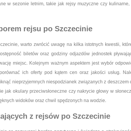
e w sezonie letnim, takie jak rejsy muzyczne czy kulinarne, 
borem rejsu po Szczecinie
zecinie, warto zwrócić uwagę na kilka istotnych kwestii, kt
ostępność biletów oraz godziny odjazdów jednostek pływają
erwację miejsc. Kolejnym ważnym aspektem jest wybór odpowi
o porównać ich oferty pod kątem cen oraz jakości usług. N
iknąć nieprzyjemnych niespodzianek związanych z deszczem cz
ie jak okulary przeciwsłoneczne czy nakrycie głowy w słonec
pięknych widoków oraz chwil spędzonych na wodzie.
tających z rejsów po Szczecinie