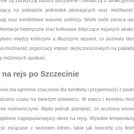
inie są zazwyczaj bardzo pozytywne i świadczą o atrakcyjnośc
ującą na pokładzie jednostek pływających oraz możliwość
sługi oraz komfortowe warunki podróży. Wiele osób zwraca 
rmacje historyczne oraz kulturowe dotyczące mijanych atrakcji
yboru między krótszymi a dłuższymi rejsami, co pozwala dos
 na możliwość organizacji imprez okolicznościowych na pokładzi
y rodzinnych spotkań.
 na rejs po Szczecinie
nie ma ogromne znaczenie dla komfortu i przyjemności z podróż
pędzaniu czasu na świeżym powietrzu. W marcu i kwietniu mo
gólnie malowniczymi. Warto jednak pamiętać, że wczesna wios
ątpliwie najpopularniejszy okres na rejsy. Wysokie temperatur
kcje związane z sezonem letnim, takie jak koncerty czy fest