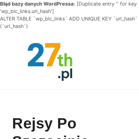
Błąd bazy danych WordPressa:
[Duplicate entry '' for key
'wp_blc_links.url_hash']
ALTER TABLE `wp_blc_links` ADD UNIQUE KEY `url_hash`
(`url_hash`)
Skip to content
Rejsy Po