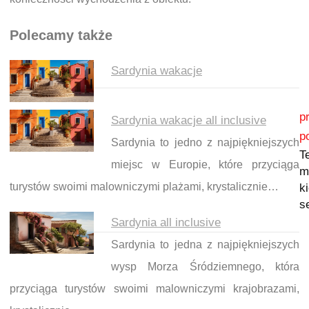
Polecamy także
Sardynia wakacje
Nawigacja wpisu
p
Sardynia wakacje all inclusive
p
Sardynia to jedno z najpiękniejszych
T
miejsc w Europie, które przyciąga
m
turystów swoimi malowniczymi plażami, krystalicznie…
k
s
Sardynia all inclusive
Sardynia to jedna z najpiękniejszych
wysp Morza Śródziemnego, która
przyciąga turystów swoimi malowniczymi krajobrazami,