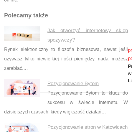
Polecamy także
Jak otworzyć internetowy sklep
spożywczy?
Nawigacja wpisu
Rynek elektroniczny to filozofia biznesowa, nawet jeśli
p
p
używasz tylko niewielkiej ilości pieniędzy, nadal możesz
P
zarabiać.…
w
L
Pozycjonowanie Bytom
Pozycjonowanie Bytom to klucz do
sukcesu w świecie internetu. W
dzisiejszych czasach, kiedy większość działań…
Pozycjonowanie stron w Katowicach