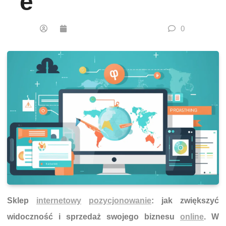
E
0
Sklep
internetowy
pozycjonowanie
: jak zwiększyć
widoczność i sprzedaż swojego biznesu
online
. W