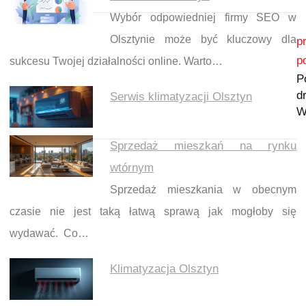
Wybór odpowiedniej firmy SEO w
Nawigacja wpisu
Olsztynie może być kluczowy dla
p
p
sukcesu Twojej działalności online. Warto…
P
d
Serwis klimatyzacji Olsztyn
W
Sprzedaż mieszkań na rynku
wtórnym
Sprzedaż mieszkania w obecnym
czasie nie jest taką łatwą sprawą jak mogłoby się
wydawać. Co…
Klimatyzacja Olsztyn