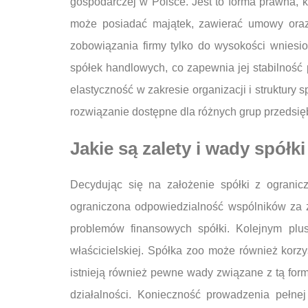
gospodarczej w Polsce. Jest to forma prawna, k
może posiadać majątek, zawierać umowy oraz
zobowiązania firmy tylko do wysokości wniesio
spółek handlowych, co zapewnia jej stabilność
elastyczność w zakresie organizacji i struktury 
rozwiązanie dostępne dla różnych grup przedsię
Jakie są zalety i wady spółk
Decydując się na założenie spółki z ogranic
ograniczona odpowiedzialność wspólników za zo
problemów finansowych spółki. Kolejnym plu
właścicielskiej. Spółka zoo może również korzy
istnieją również pewne wady związane z tą for
działalności. Konieczność prowadzenia pełne