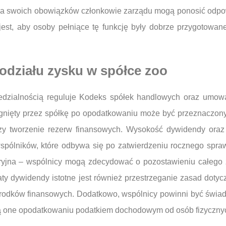
ia swoich obowiązków członkowie zarządu mogą ponosić odpo
jest, aby osoby pełniące tę funkcję były dobrze przygotowan
odziału zysku w spółce zoo
edzialnością reguluje Kodeks spółek handlowych oraz umowa
ągnięty przez spółkę po opodatkowaniu może być przeznaczony 
 czy tworzenie rezerw finansowych. Wysokość dywidendy ora
pólników, które odbywa się po zatwierdzeniu rocznego spra
oryjna – wspólnicy mogą zdecydować o pozostawieniu całego 
aty dywidendy istotne jest również przestrzeganie zasad do
 środków finansowych. Dodatkowo, wspólnicy powinni być świ
 one opodatkowaniu podatkiem dochodowym od osób fizycznyc