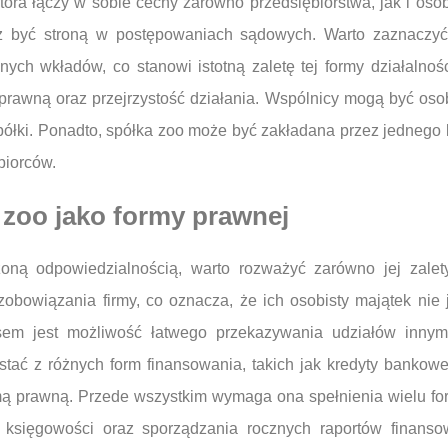
tóra łączy w sobie cechy zarówno przedsiębiorstwa, jak i os
 być stroną w postępowaniach sądowych. Warto zaznaczyć,
nych wkładów, co stanowi istotną zaletę tej formy działalnoś
 prawną oraz przejrzystość działania. Wspólnicy mogą być oso
spółki. Ponadto, spółka zoo może być zakładana przez jednego l
biorców.
i zoo jako formy prawnej
zoną odpowiedzialnością, warto rozważyć zarówno jej zalet
bowiązania firmy, co oznacza, że ich osobisty majątek nie 
sem jest możliwość łatwego przekazywania udziałów innym
stać z różnych form finansowania, takich jak kredyty bankowe
mą prawną. Przede wszystkim wymaga ona spełnienia wielu fo
j księgowości oraz sporządzania rocznych raportów finans