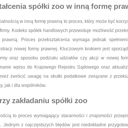
tałcenia spółki zoo w inną formę pr
ialnością w inną formę prawną to proces, który może być korzy
ej firmy. Kodeks spółek handlowych przewiduje możliwość przek
 prawną. Proces przekształcenia wymaga jednak spełnien
stracji nowej formy prawnej. Kluczowym krokiem jest sporządz
firmy oraz sposobu podziału udziałów czy akcji w nowej for
nanie wpisu do Krajowego Rejestru Sądowego oraz aktuali
również zwrócić uwagę na skutki podatkowe związane z przek
, jak i dla wspólników.
rzy zakładaniu spółki zoo
nością to proces wymagający staranności i znajomości przepi
a. Jednym z najczęstszych błędów jest niedokładne przygot