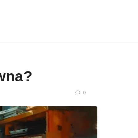
awna?
0