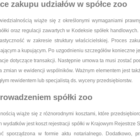
ce zakupu udziałów w spółce zoo
iedzialnością wiąże się z określonymi wymaganiami prawny
łki oraz regulacji zawartych w Kodeksie spółek handlowych
lastyczność w zakresie struktury właścicielskiej. Proces za
dającym a kupującym. Po uzgodnieniu szczegółów konieczne j
macje dotyczące transakcji. Następnie umowa ta musi zostać po
zmian w ewidencji wspólników. Ważnym elementem jest także
ym rewidentem lub specjalistą ds. wyceny przedsiębiorstw.
 prowadzeniem spółki zoo
nością wiąże się z różnorodnymi kosztami, które przedsiębi
 wydatków jest koszt rejestracji spółki w Krajowym Rejestrze
być sporządzona w formie aktu notarialnego. Dodatkowo, pr