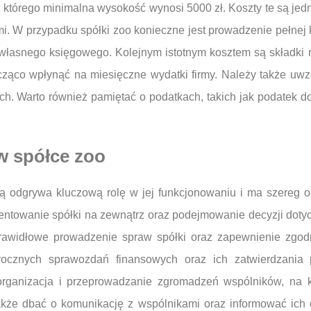
 którego minimalna wysokość wynosi 5000 zł. Koszty te są je
mi. W przypadku spółki zoo konieczne jest prowadzenie pełnej
 własnego księgowego. Kolejnym istotnym kosztem są składki
cząco wpłynąć na miesięczne wydatki firmy. Należy także uwz
ch. Warto również pamiętać o podatkach, takich jak podatek 
w spółce zoo
ią odgrywa kluczową rolę w jej funkcjonowaniu i ma szereg 
entowanie spółki na zewnątrz oraz podejmowanie decyzji dotycz
awidłowe prowadzenie spraw spółki oraz zapewnienie zgodn
ocznych sprawozdań finansowych oraz ich zatwierdzania
 organizacja i przeprowadzanie zgromadzeń wspólników, na
akże dbać o komunikację z wspólnikami oraz informować ich o